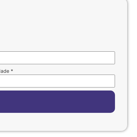
dade
*