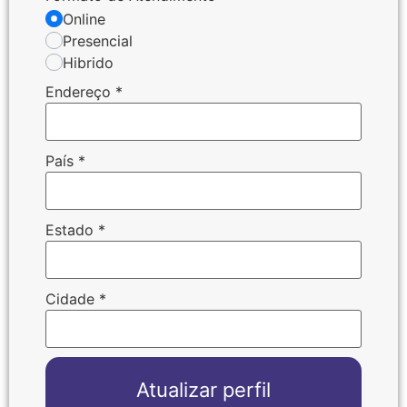
Online
Presencial
Hibrido
Endereço
*
País
*
Estado
*
Cidade
*
Atualizar perfil