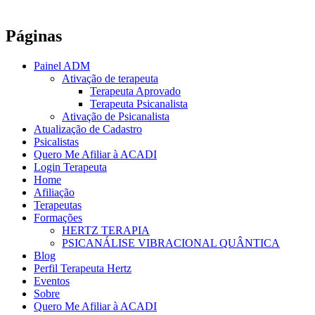
Páginas
Painel ADM
Ativação de terapeuta
Terapeuta Aprovado
Terapeuta Psicanalista
Ativação de Psicanalista
Atualização de Cadastro
Psicalistas
Quero Me Afiliar à ACADI
Login Terapeuta
Home
Afiliação
Terapeutas
Formações
HERTZ TERAPIA
PSICANÁLISE VIBRACIONAL QUÂNTICA
Blog
Perfil Terapeuta Hertz
Eventos
Sobre
Quero Me Afiliar à ACADI