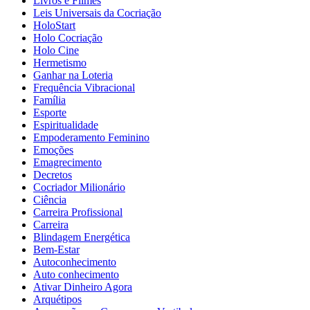
Livros e Filmes
Leis Universais da Cocriação
HoloStart
Holo Cocriação
Holo Cine
Hermetismo
Ganhar na Loteria
Frequência Vibracional
Família
Esporte
Espiritualidade
Empoderamento Feminino
Emoções
Emagrecimento
Decretos
Cocriador Milionário
Ciência
Carreira Profissional
Carreira
Blindagem Energética
Bem-Estar
Autoconhecimento
Auto conhecimento
Ativar Dinheiro Agora
Arquétipos