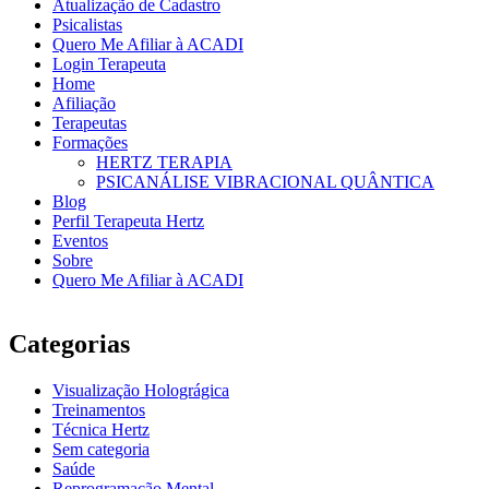
Atualização de Cadastro
Psicalistas
Quero Me Afiliar à ACADI
Login Terapeuta
Home
Afiliação
Terapeutas
Formações
HERTZ TERAPIA
PSICANÁLISE VIBRACIONAL QUÂNTICA
Blog
Perfil Terapeuta Hertz
Eventos
Sobre
Quero Me Afiliar à ACADI
Categorias
Visualização Holográgica
Treinamentos
Técnica Hertz
Sem categoria
Saúde
Reprogramação Mental