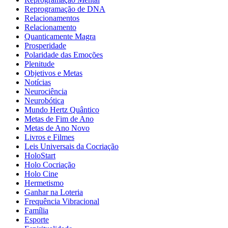
Reprogramação de DNA
Relacionamentos
Relacionamento
Quanticamente Magra
Prosperidade
Polaridade das Emoções
Plenitude
Objetivos e Metas
Notícias
Neurociência
Neurobótica
Mundo Hertz Quântico
Metas de Fim de Ano
Metas de Ano Novo
Livros e Filmes
Leis Universais da Cocriação
HoloStart
Holo Cocriação
Holo Cine
Hermetismo
Ganhar na Loteria
Frequência Vibracional
Família
Esporte