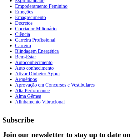
Espiritualidade
Empoderamento Feminino
Emoções
Emagrecimento
Decretos
Cocriador Milionário
Ciência
Carreira Profissional
Carreira
Blindagem Energética
Bem-Estar
Autoconhecimento
Auto conhecimento
Ativar Dinheiro Agora
Arquétipos
Aprovação em Concursos e Vestibulares
Alta Performance
Alma Gêmea
Alinhamento Vibracional
Subscribe
Join our newsletter to stay up to date on