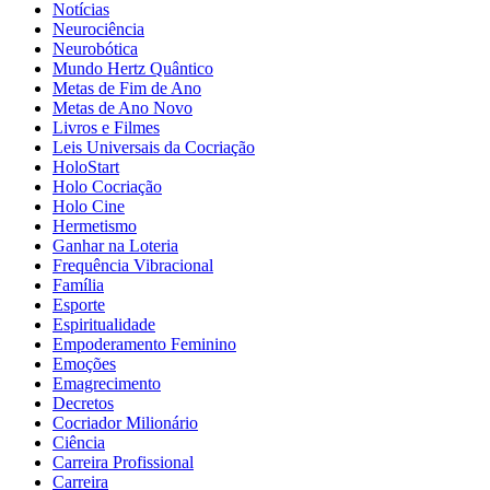
Notícias
Neurociência
Neurobótica
Mundo Hertz Quântico
Metas de Fim de Ano
Metas de Ano Novo
Livros e Filmes
Leis Universais da Cocriação
HoloStart
Holo Cocriação
Holo Cine
Hermetismo
Ganhar na Loteria
Frequência Vibracional
Família
Esporte
Espiritualidade
Empoderamento Feminino
Emoções
Emagrecimento
Decretos
Cocriador Milionário
Ciência
Carreira Profissional
Carreira