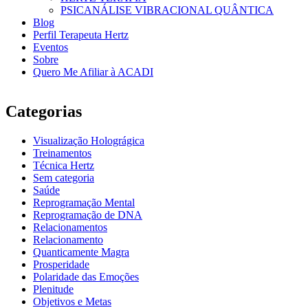
PSICANÁLISE VIBRACIONAL QUÂNTICA
Blog
Perfil Terapeuta Hertz
Eventos
Sobre
Quero Me Afiliar à ACADI
Categorias
Visualização Holográgica
Treinamentos
Técnica Hertz
Sem categoria
Saúde
Reprogramação Mental
Reprogramação de DNA
Relacionamentos
Relacionamento
Quanticamente Magra
Prosperidade
Polaridade das Emoções
Plenitude
Objetivos e Metas