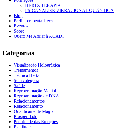
Formações
HERTZ TERAPIA
PSICANÁLISE VIBRACIONAL QUÂNTICA
Blog
Perfil Terapeuta Hertz
Eventos
Sobre
Quero Me Afiliar à ACADI
Categorias
Visualização Holográgica
Treinamentos
Técnica Hertz
Sem categoria
Saúde
Reprogramação Mental
Reprogramação de DNA
Relacionamentos
Relacionamento
Quanticamente Magra
Prosperidade
Polaridade das Emoções
Plenitude