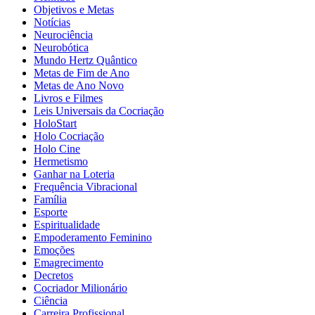
Objetivos e Metas
Notícias
Neurociência
Neurobótica
Mundo Hertz Quântico
Metas de Fim de Ano
Metas de Ano Novo
Livros e Filmes
Leis Universais da Cocriação
HoloStart
Holo Cocriação
Holo Cine
Hermetismo
Ganhar na Loteria
Frequência Vibracional
Família
Esporte
Espiritualidade
Empoderamento Feminino
Emoções
Emagrecimento
Decretos
Cocriador Milionário
Ciência
Carreira Profissional