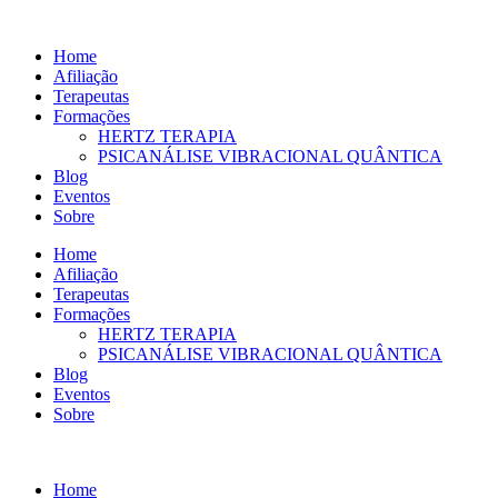
Ir
para
Home
o
Afiliação
conteúdo
Terapeutas
Formações
HERTZ TERAPIA
PSICANÁLISE VIBRACIONAL QUÂNTICA
Blog
Eventos
Sobre
Home
Afiliação
Terapeutas
Formações
HERTZ TERAPIA
PSICANÁLISE VIBRACIONAL QUÂNTICA
Blog
Eventos
Sobre
Home