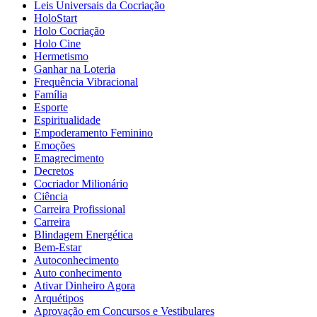
Leis Universais da Cocriação
HoloStart
Holo Cocriação
Holo Cine
Hermetismo
Ganhar na Loteria
Frequência Vibracional
Família
Esporte
Espiritualidade
Empoderamento Feminino
Emoções
Emagrecimento
Decretos
Cocriador Milionário
Ciência
Carreira Profissional
Carreira
Blindagem Energética
Bem-Estar
Autoconhecimento
Auto conhecimento
Ativar Dinheiro Agora
Arquétipos
Aprovação em Concursos e Vestibulares