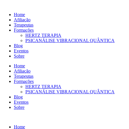
Ir
para
Home
o
Afiliação
conteúdo
Terapeutas
Formações
HERTZ TERAPIA
PSICANÁLISE VIBRACIONAL QUÂNTICA
Blog
Eventos
Sobre
Home
Afiliação
Terapeutas
Formações
HERTZ TERAPIA
PSICANÁLISE VIBRACIONAL QUÂNTICA
Blog
Eventos
Sobre
Home