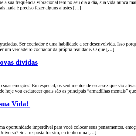
ue a sua frequência vibracional tem no seu dia a dia, sua vida nunca m
 é preciso fazer alguns ajustes […]
ciadas. Ser cocriador é uma habilidade a ser desenvolvida. Isso porqu
er um verdadeiro cocriador da própria realidade. O que […]
novas dívidas
o suas emoções! Em especial, os sentimentos de escassez que são ativa
o de hoje vou esclarecer quais são as principais “armadilhas mentais” q
 sua Vida!
uma oportunidade imperdível para você colocar seus pensamentos, emoçõ
Universo? Se a resposta for sim, eu tenho uma […]