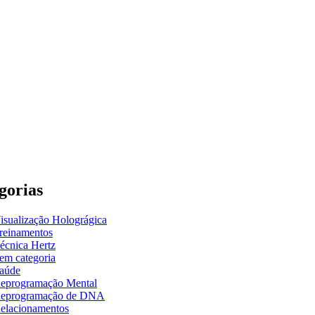
gorias
isualização Holográgica
reinamentos
écnica Hertz
em categoria
aúde
eprogramação Mental
eprogramação de DNA
elacionamentos