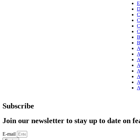
E
D
C
C
C
C
B
B
A
A
A
A
A
A
A
A
Subscribe
Join our newsletter to stay up to date on fe
E-mail