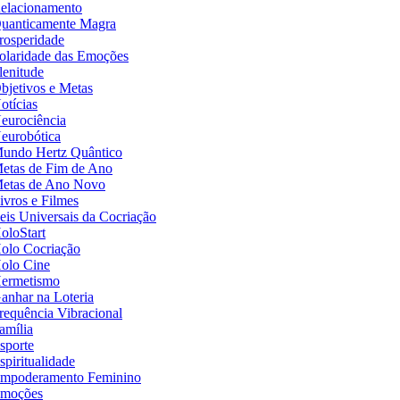
elacionamento
uanticamente Magra
rosperidade
olaridade das Emoções
lenitude
bjetivos e Metas
otícias
eurociência
eurobótica
undo Hertz Quântico
etas de Fim de Ano
etas de Ano Novo
ivros e Filmes
eis Universais da Cocriação
oloStart
olo Cocriação
olo Cine
ermetismo
anhar na Loteria
requência Vibracional
amília
sporte
spiritualidade
mpoderamento Feminino
moções