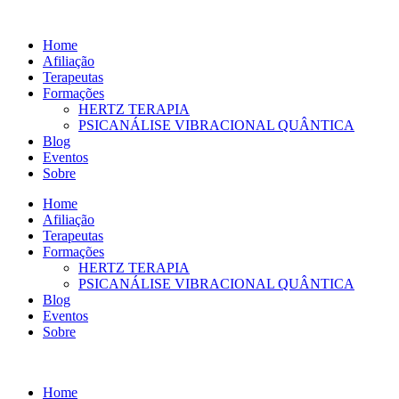
Ir
para
Home
o
Afiliação
conteúdo
Terapeutas
Formações
HERTZ TERAPIA
PSICANÁLISE VIBRACIONAL QUÂNTICA
Blog
Eventos
Sobre
Home
Afiliação
Terapeutas
Formações
HERTZ TERAPIA
PSICANÁLISE VIBRACIONAL QUÂNTICA
Blog
Eventos
Sobre
Home