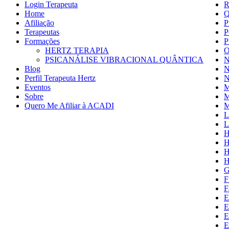
Login Terapeuta
R
Home
Q
Afiliação
P
Terapeutas
P
Formações
P
HERTZ TERAPIA
O
PSICANÁLISE VIBRACIONAL QUÂNTICA
N
Blog
N
Perfil Terapeuta Hertz
N
Eventos
M
Sobre
M
Quero Me Afiliar à ACADI
M
L
L
H
H
H
H
G
F
F
E
E
E
E