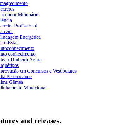
magrecimento
ecretos
ocriador Milionário
iência
arreira Profissional
arreira
lindagem Energética
em-Estar
utoconhecimento
uto conhecimento
tivar Dinheiro Agora
rquétipos
provação em Concursos e Vestibulares
lta Performance
lma Gêmea
linhamento Vibracional
atures and releases.