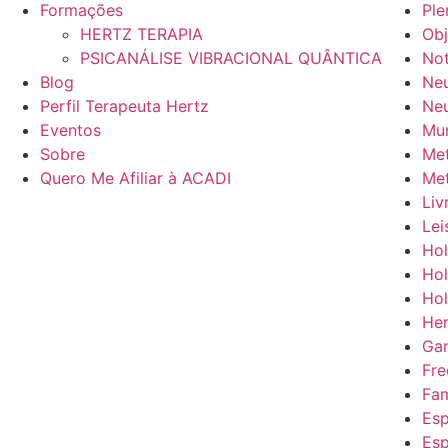
Formações
Ple
HERTZ TERAPIA
Obj
PSICANÁLISE VIBRACIONAL QUÂNTICA
Not
Blog
Neu
Perfil Terapeuta Hertz
Neu
Eventos
Mun
Sobre
Met
Quero Me Afiliar à ACADI
Me
Liv
Lei
Hol
Hol
Hol
He
Gan
Fre
Fam
Esp
Esp