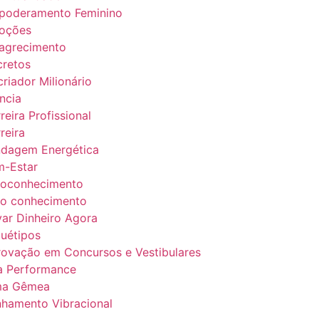
poderamento Feminino
oções
agrecimento
retos
riador Milionário
ncia
reira Profissional
reira
ndagem Energética
m-Estar
toconhecimento
to conhecimento
var Dinheiro Agora
uétipos
ovação em Concursos e Vestibulares
a Performance
ma Gêmea
nhamento Vibracional