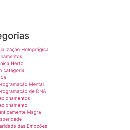
egorias
ualização Holográgica
inamentos
nica Hertz
 categoria
úde
programação Mental
programação de DNA
acionamentos
acionamento
anticamente Magra
speridade
aridade das Emoções