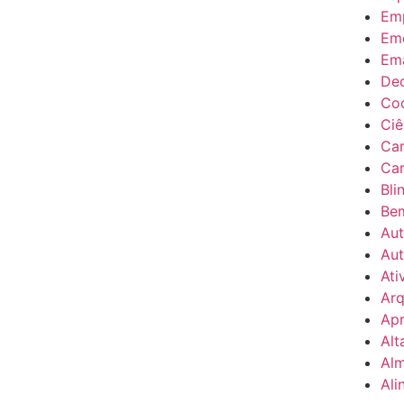
Em
Em
Em
Dec
Coc
Ciê
Car
Car
Bli
Be
Au
Au
Ati
Arq
Apr
Alt
Al
Ali