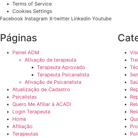
Terms of Service
Cookies Settings
Facebook
Instagram
X-twitter
Linkedin
Youtube
Páginas
Cat
Painel ADM
Vis
Ativação de terapeuta
Tre
Terapeuta Aprovado
Téc
Terapeuta Psicanalista
Sem
Ativação de Psicanalista
Sa
Atualização de Cadastro
Re
Psicalistas
Re
Quero Me Afiliar à ACADI
Rel
Login Terapeuta
Rel
Home
Qu
Afiliação
Pro
Terapeutas
Pol