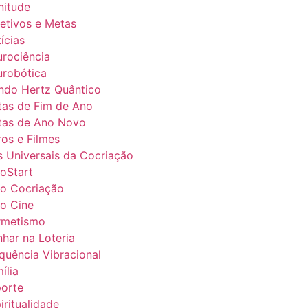
nitude
etivos e Metas
ícias
rociência
robótica
do Hertz Quântico
as de Fim de Ano
tas de Ano Novo
ros e Filmes
s Universais da Cocriação
oStart
o Cocriação
o Cine
rmetismo
har na Loteria
quência Vibracional
ília
orte
iritualidade