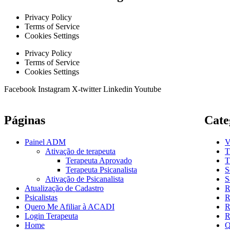
Privacy Policy
Terms of Service
Cookies Settings
Privacy Policy
Terms of Service
Cookies Settings
Facebook
Instagram
X-twitter
Linkedin
Youtube
Páginas
Cate
Painel ADM
V
Ativação de terapeuta
T
Terapeuta Aprovado
T
Terapeuta Psicanalista
S
Ativação de Psicanalista
S
Atualização de Cadastro
R
Psicalistas
R
Quero Me Afiliar à ACADI
R
Login Terapeuta
R
Home
Q