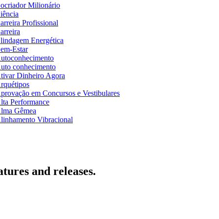
ocriador Milionário
iência
arreira Profissional
arreira
lindagem Energética
em-Estar
utoconhecimento
uto conhecimento
tivar Dinheiro Agora
rquétipos
provação em Concursos e Vestibulares
lta Performance
lma Gêmea
linhamento Vibracional
atures and releases.