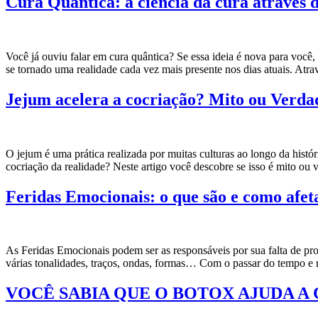
Cura Quântica: a ciência da cura através 
Você já ouviu falar em cura quântica? Se essa ideia é nova para você,
se tornado uma realidade cada vez mais presente nos dias atuais. At
Jejum acelera a cocriação? Mito ou Verda
O jejum é uma prática realizada por muitas culturas ao longo da his
cocriação da realidade? Neste artigo você descobre se isso é mito 
Feridas Emocionais: o que são e como afet
As Feridas Emocionais podem ser as responsáveis por sua falta de 
várias tonalidades, traços, ondas, formas… Com o passar do tempo e 
VOCÊ SABIA QUE O BOTOX AJUDA A