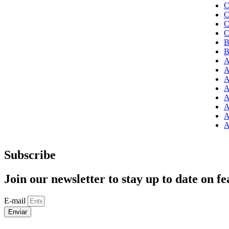
C
C
C
C
B
B
A
A
A
A
A
A
A
A
Subscribe
Join our newsletter to stay up to date on fe
E-mail
Enviar