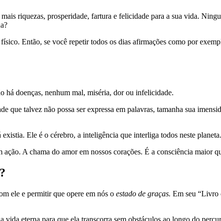
 mais riquezas, prosperidade, fartura e felicidade para a sua vida. Ning
ha?
ísico. Então, se você repetir todos os dias afirmações como por exemp
o há doenças, nenhum mal, miséria, dor ou infelicidade.
e que talvez não possa ser expressa em palavras, tamanha sua imensidã
já existia. Ele é o cérebro, a inteligência que interliga todos neste pl
m ação. A chama do amor em nossos corações. É a consciência maior q
a?
com ele e permitir que opere em nós o
estado de graças.
Em seu “Livro 
a vida eterna para que ela transcorra sem obstáculos ao longo do percu