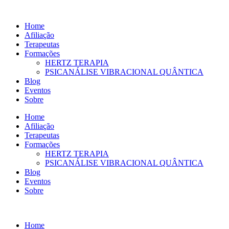
Ir
para
Home
o
Afiliação
conteúdo
Terapeutas
Formações
HERTZ TERAPIA
PSICANÁLISE VIBRACIONAL QUÂNTICA
Blog
Eventos
Sobre
Home
Afiliação
Terapeutas
Formações
HERTZ TERAPIA
PSICANÁLISE VIBRACIONAL QUÂNTICA
Blog
Eventos
Sobre
Home