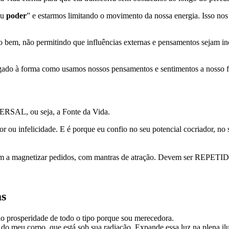
ou
poder
” e estarmos limitando o movimento da nossa energia. Isso nos
 o bem, não permitindo que influências externas e pensamentos sejam in
 ligado à forma como usamos nossos pensamentos e sentimentos a nosso f
RSAL, ou seja, a Fonte da Vida.
ria, dor ou infelicidade. E é porque eu confio no seu potencial cocriado
dam a magnetizar pedidos, com mantras de atração. Devem ser REPETIDO
as
aio prosperidade de todo o tipo porque sou merecedora.
meu corpo, que está sob sua radiação. Expande essa luz na plena ilumi