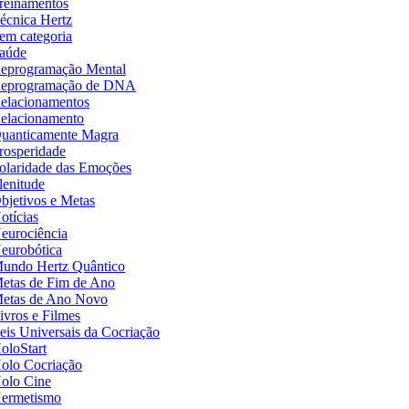
reinamentos
écnica Hertz
em categoria
aúde
eprogramação Mental
eprogramação de DNA
elacionamentos
elacionamento
uanticamente Magra
rosperidade
olaridade das Emoções
lenitude
bjetivos e Metas
otícias
eurociência
eurobótica
undo Hertz Quântico
etas de Fim de Ano
etas de Ano Novo
ivros e Filmes
eis Universais da Cocriação
oloStart
olo Cocriação
olo Cine
ermetismo