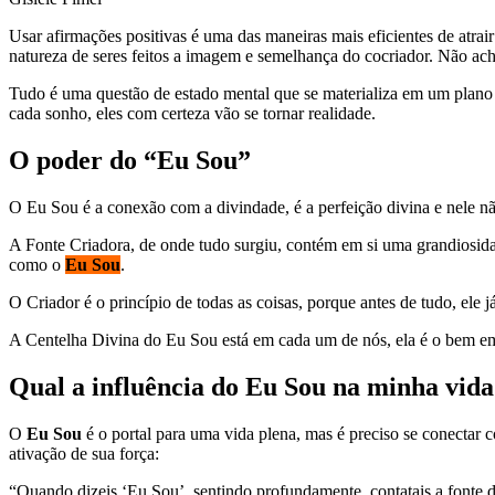
Usar afirmações positivas é uma das maneiras mais eficientes de atrair
natureza de seres feitos a imagem e semelhança do cocriador. Não ac
Tudo é uma questão de estado mental que se materializa em um plano f
cada sonho, eles com certeza vão se tornar realidade.
O poder do “Eu Sou”
O Eu Sou é a conexão com a divindade, é a perfeição divina e nele nã
A Fonte Criadora, de onde tudo surgiu, contém em si uma grandiosidad
como o
Eu Sou
.
O Criador é o princípio de todas as coisas, porque antes de tudo, ele 
A Centelha Divina do Eu Sou está em cada um de nós, ela é o bem e
Qual a influência do Eu Sou na minha vid
O
Eu Sou
é o portal para uma vida plena, mas é preciso se conectar 
ativação de sua força:
“Quando dizeis ‘Eu Sou’, sentindo profundamente, contatais a fonte d