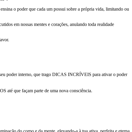
 ensina o poder que cada um possui sobre a própria vida, limitando ou
cutidos em nossas mentes e corações, anulando toda realidade
avor.
r, no seu poder interno, que trago DICAS INCRÍVEIS para ativar o poder
S até que façam parte de uma nova consciência.
nação do corpo e da mente, elevando-a à tua ativa, perfeita e eterna