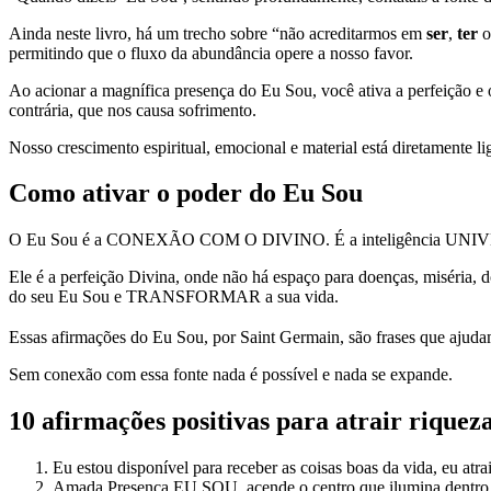
Ainda neste livro, há um trecho sobre “não acreditarmos em
ser
,
ter
permitindo que o fluxo da abundância opere a nosso favor.
Ao acionar a magnífica presença do Eu Sou, você ativa a perfeição e
contrária, que nos causa sofrimento.
Nosso crescimento espiritual, emocional e material está diretamente
Como ativar o poder do Eu Sou
O Eu Sou é a CONEXÃO COM O DIVINO. É a inteligência UNIVE
Ele é a perfeição Divina, onde não há espaço para doenças, misé
do seu Eu Sou e TRANSFORMAR a sua vida.
⠀
Essas afirmações do Eu Sou, por Saint Germain, são frases que aju
Sem conexão com essa fonte nada é possível e nada se expande.
10 afirmações positivas para atrair riquez
Eu estou disponível para receber as coisas boas da vida, eu atr
Amada Presença EU SOU, acende o centro que ilumina dentro do 