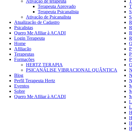
Ativação de terapeuta
T
Terapeuta Aprovado
T
Terapeuta Psicanalista
S
Ativação de Psicanalista
S
Atualização de Cadastro
R
Psicalistas
R
Quero Me Afiliar à ACADI
R
Login Terapeuta
R
Home
Q
Afiliação
P
Terapeutas
P
Formações
P
HERTZ TERAPIA
O
PSICANÁLISE VIBRACIONAL QUÂNTICA
N
Blog
N
Perfil Terapeuta Hertz
N
Eventos
M
Sobre
M
Quero Me Afiliar à ACADI
M
L
L
H
H
H
H