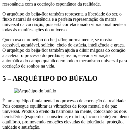
ressonância com a cocriação espontânea da realidade.
O arquétipo do beija-flor também representa a liberdade do ser, o
fluxo natural da existência e a perfeita representação da matriz
universal da cocriação, pois está correlacionado vibracionalmente a
todas às manifestações do universo.
Quem usa o arquétipo do beija-flor, normalmente, se mostra
acessível, agradável, solícito, cheio de astúcia, inteligência e graça.
O arquétipo do beija-flor também ajuda a diluir mágoas do coração,
a acelerar o processo do perdão e, assim, elevar a vibração
automática do campo quântico em todo o mecanismo universal para
cocriação de sonhos na vida.
5 –
ARQUÉTIPO DO BÚFALO
É um arquétipo fundamental no processo de cocriação da realidade.
Pois consegue equilibrar as vibrações de força mental e da paz
universal. Produz o efeito da harmonia na mente, colocando os dois
hemisférios (esquerdo – consciente; e direito, inconsciente) em pleno
equilíbrio, promovendo emoções elevadas de tolerância, proteção,
unidade e satisfação.