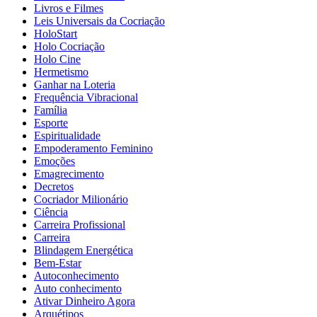
Livros e Filmes
Leis Universais da Cocriação
HoloStart
Holo Cocriação
Holo Cine
Hermetismo
Ganhar na Loteria
Frequência Vibracional
Família
Esporte
Espiritualidade
Empoderamento Feminino
Emoções
Emagrecimento
Decretos
Cocriador Milionário
Ciência
Carreira Profissional
Carreira
Blindagem Energética
Bem-Estar
Autoconhecimento
Auto conhecimento
Ativar Dinheiro Agora
Arquétipos