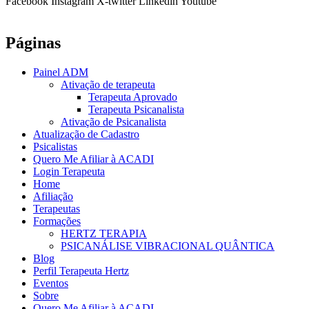
Facebook
Instagram
X-twitter
Linkedin
Youtube
Páginas
Painel ADM
Ativação de terapeuta
Terapeuta Aprovado
Terapeuta Psicanalista
Ativação de Psicanalista
Atualização de Cadastro
Psicalistas
Quero Me Afiliar à ACADI
Login Terapeuta
Home
Afiliação
Terapeutas
Formações
HERTZ TERAPIA
PSICANÁLISE VIBRACIONAL QUÂNTICA
Blog
Perfil Terapeuta Hertz
Eventos
Sobre
Quero Me Afiliar à ACADI