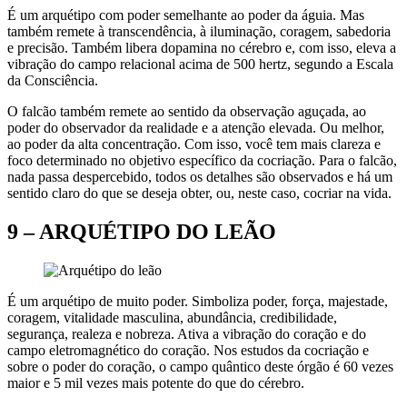
É um arquétipo com poder semelhante ao poder da águia. Mas
também remete à transcendência, à iluminação, coragem, sabedoria
e precisão. Também libera dopamina no cérebro e, com isso, eleva a
vibração do campo relacional acima de 500 hertz, segundo a Escala
da Consciência.
O falcão também remete ao sentido da observação aguçada, ao
poder do observador da realidade e a atenção elevada. Ou melhor,
ao poder da alta concentração. Com isso, você tem mais clareza e
foco determinado no objetivo específico da cocriação. Para o falcão,
nada passa despercebido, todos os detalhes são observados e há um
sentido claro do que se deseja obter, ou, neste caso, cocriar na vida.
9 – ARQUÉTIPO DO LEÃO
É um arquétipo de muito poder. Simboliza poder, força, majestade,
coragem, vitalidade masculina, abundância, credibilidade,
segurança, realeza e nobreza. Ativa a vibração do coração e do
campo eletromagnético do coração. Nos estudos da cocriação e
sobre o poder do coração, o campo quântico deste órgão é 60 vezes
maior e 5 mil vezes mais potente do que do cérebro.