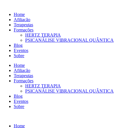
Ir
para
Home
o
Afiliação
conteúdo
Terapeutas
Formações
HERTZ TERAPIA
PSICANÁLISE VIBRACIONAL QUÂNTICA
Blog
Eventos
Sobre
Home
Afiliação
Terapeutas
Formações
HERTZ TERAPIA
PSICANÁLISE VIBRACIONAL QUÂNTICA
Blog
Eventos
Sobre
Home