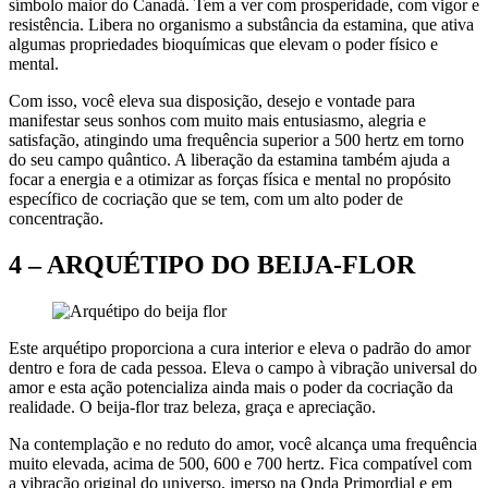
símbolo maior do Canadá. Tem a ver com prosperidade, com vigor e
resistência. Libera no organismo a substância da estamina, que ativa
algumas propriedades bioquímicas que elevam o poder físico e
mental.
Com isso, você eleva sua disposição, desejo e vontade para
manifestar seus sonhos com muito mais entusiasmo, alegria e
satisfação, atingindo uma frequência superior a 500 hertz em torno
do seu campo quântico. A liberação da estamina também ajuda a
focar a energia e a otimizar as forças física e mental no propósito
específico de cocriação que se tem, com um alto poder de
concentração.
4 –
ARQUÉTIPO DO BEIJA-FLOR
Este arquétipo proporciona a cura interior e eleva o padrão do amor
dentro e fora de cada pessoa. Eleva o campo à vibração universal do
amor e esta ação potencializa ainda mais o poder da cocriação da
realidade. O beija-flor traz beleza, graça e apreciação.
Na contemplação e no reduto do amor, você alcança uma frequência
muito elevada, acima de 500, 600 e 700 hertz. Fica compatível com
a vibração original do universo, imerso na Onda Primordial e em