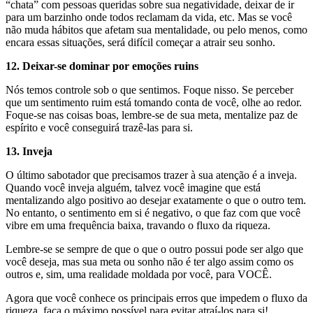
“chata” com pessoas queridas sobre sua negatividade, deixar de ir
para um barzinho onde todos reclamam da vida, etc. Mas se você
não muda hábitos que afetam sua mentalidade, ou pelo menos, como
encara essas situações, será difícil começar a atrair seu sonho.
12. Deixar-se dominar por emoções ruins
Nós temos controle sob o que sentimos. Foque nisso. Se perceber
que um sentimento ruim está tomando conta de você, olhe ao redor.
Foque-se nas coisas boas, lembre-se de sua meta, mentalize paz de
espírito e você conseguirá trazê-las para si.
13. Inveja
O último sabotador que precisamos trazer à sua atenção é a inveja.
Quando você inveja alguém, talvez você imagine que está
mentalizando algo positivo ao desejar exatamente o que o outro tem.
No entanto, o sentimento em si é negativo, o que faz com que você
vibre em uma frequência baixa, travando o fluxo da riqueza.
Lembre-se se sempre de que o que o outro possui pode ser algo que
você deseja, mas sua meta ou sonho não é ter algo assim como os
outros e, sim, uma realidade moldada por você, para VOCÊ.
Agora que você conhece os principais erros que impedem o fluxo da
riqueza, faça o máximo possível para evitar atraí-los para si!