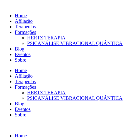
Ir
para
Home
o
Afiliação
conteúdo
Terapeutas
Formações
HERTZ TERAPIA
PSICANÁLISE VIBRACIONAL QUÂNTICA
Blog
Eventos
Sobre
Home
Afiliação
Terapeutas
Formações
HERTZ TERAPIA
PSICANÁLISE VIBRACIONAL QUÂNTICA
Blog
Eventos
Sobre
Home