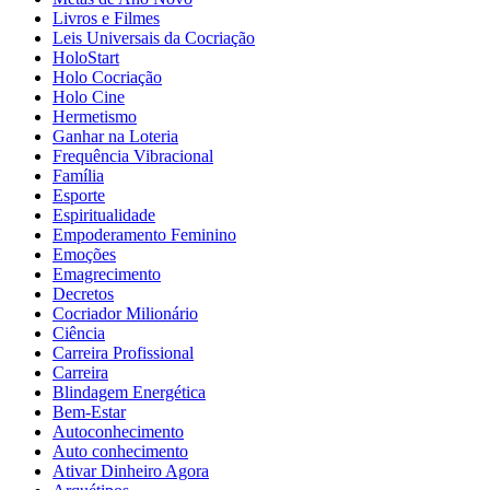
Livros e Filmes
Leis Universais da Cocriação
HoloStart
Holo Cocriação
Holo Cine
Hermetismo
Ganhar na Loteria
Frequência Vibracional
Família
Esporte
Espiritualidade
Empoderamento Feminino
Emoções
Emagrecimento
Decretos
Cocriador Milionário
Ciência
Carreira Profissional
Carreira
Blindagem Energética
Bem-Estar
Autoconhecimento
Auto conhecimento
Ativar Dinheiro Agora