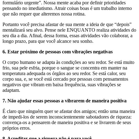
formulário urgente”. Nossa mente acaba por definir prioridades
pensando no imediatismo. Atrair coisas boas é um trabalho interno
que não requer que alteremos nossa rotina.
Portanto você precisa afastar de sua mente a ideia de que “depois”
mentalizará seu alvo. Pense nele ENQUANTO realiza atividades do
seu dia a dia. Afinal, dessa forma, essas atividades vão colaborar, a
longo prazo, para que você alcance seu sonho.
6. Estar próximo de pessoas com vibrações negativas
O corpo humano se adapta às condições ao seu redor. Se está muito
frio, sua pele esfria, porque o sangue se concentra em manter na
temperatura adequada os órgãos ao seu redor. Se está calor, seu
corpo sua, e, se você está cercado por pessoas com pensamentos
negativos que vibram em baixa frequência, suas vibrações se
adaptam.
7. Não ajudar essas pessoas a vibrarem de maneira positiva
É claro que ninguém quer se afastar dos amigos; então uma maneira
de impedi-los de serem inconscientemente sabotadores de riqueza:
convença-os a pensarem de maneira positiva e se livrarem de seus
próprios erros.
8. Acreditar que a riqueza não é para você