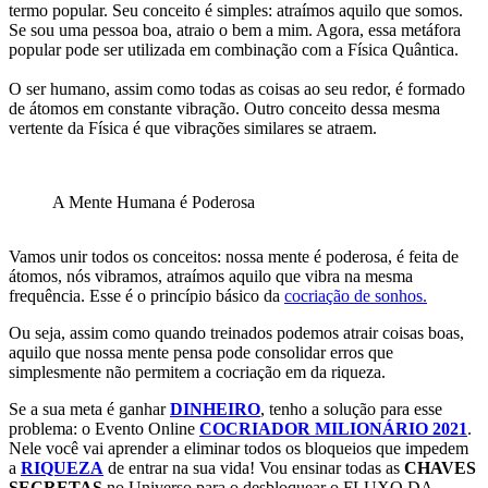
termo popular. Seu conceito é simples: atraímos aquilo que somos.
Se sou uma pessoa boa, atraio o bem a mim. Agora, essa metáfora
popular pode ser utilizada em combinação com a Física Quântica.
O ser humano, assim como todas as coisas ao seu redor, é formado
de átomos em constante vibração. Outro conceito dessa mesma
vertente da Física é que vibrações similares se atraem.
A Mente Humana é Poderosa
Vamos unir todos os conceitos: nossa mente é poderosa, é feita de
átomos, nós vibramos, atraímos aquilo que vibra na mesma
frequência. Esse é o princípio básico da
cocriação de sonhos.
Ou seja, assim como quando treinados podemos atrair coisas boas,
aquilo que nossa mente pensa pode consolidar erros que
simplesmente não permitem a cocriação em da riqueza.
Se a sua meta é ganhar
DINHEIRO
, tenho a solução para esse
problema: o Evento Online
COCRIADOR MILIONÁRIO 2021
.
Nele você vai aprender a eliminar todos os bloqueios que impedem
a
RIQUEZA
de entrar na sua vida! Vou ensinar todas as
CHAVES
SECRETAS
no Universo para o desbloquear o FLUXO DA