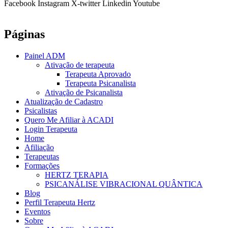
Facebook
Instagram
X-twitter
Linkedin
Youtube
Páginas
Painel ADM
Ativação de terapeuta
Terapeuta Aprovado
Terapeuta Psicanalista
Ativação de Psicanalista
Atualização de Cadastro
Psicalistas
Quero Me Afiliar à ACADI
Login Terapeuta
Home
Afiliação
Terapeutas
Formações
HERTZ TERAPIA
PSICANÁLISE VIBRACIONAL QUÂNTICA
Blog
Perfil Terapeuta Hertz
Eventos
Sobre