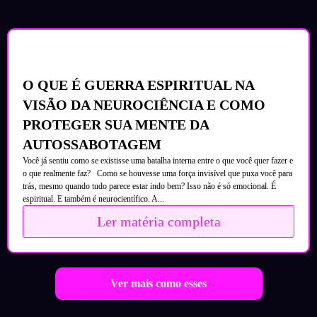
O QUE É GUERRA ESPIRITUAL NA
VISÃO DA NEUROCIÊNCIA E COMO
PROTEGER SUA MENTE DA
AUTOSSABOTAGEM
Você já sentiu como se existisse uma batalha interna entre o que você quer fazer e
o que realmente faz? Como se houvesse uma força invisível que puxa você para
trás, mesmo quando tudo parece estar indo bem? Isso não é só emocional. É
espiritual. E também é neurocientífico. A...
Ler matéria completa
Ver mais como esses