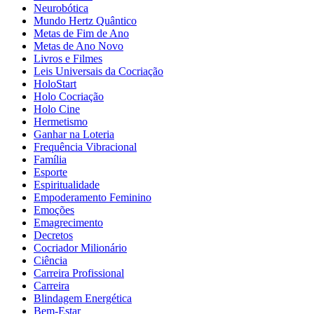
Neurobótica
Mundo Hertz Quântico
Metas de Fim de Ano
Metas de Ano Novo
Livros e Filmes
Leis Universais da Cocriação
HoloStart
Holo Cocriação
Holo Cine
Hermetismo
Ganhar na Loteria
Frequência Vibracional
Família
Esporte
Espiritualidade
Empoderamento Feminino
Emoções
Emagrecimento
Decretos
Cocriador Milionário
Ciência
Carreira Profissional
Carreira
Blindagem Energética
Bem-Estar