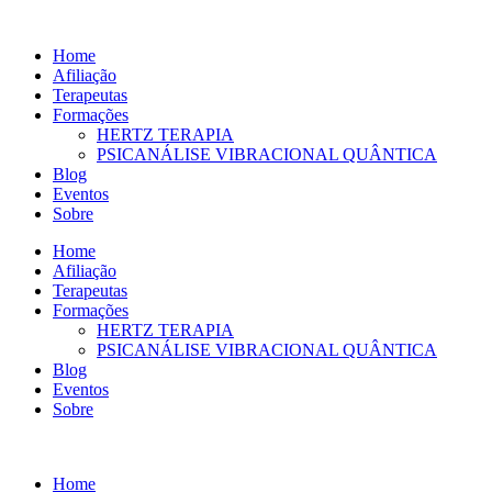
Ir
para
Home
o
Afiliação
conteúdo
Terapeutas
Formações
HERTZ TERAPIA
PSICANÁLISE VIBRACIONAL QUÂNTICA
Blog
Eventos
Sobre
Home
Afiliação
Terapeutas
Formações
HERTZ TERAPIA
PSICANÁLISE VIBRACIONAL QUÂNTICA
Blog
Eventos
Sobre
Home