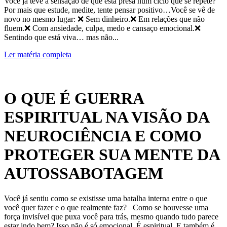
Você já teve a sensação de que está presa num ciclo que se repete?
Por mais que estude, medite, tente pensar positivo…Você se vê de
novo no mesmo lugar: ❌ Sem dinheiro.❌ Em relações que não
fluem.❌ Com ansiedade, culpa, medo e cansaço emocional.❌
Sentindo que está viva… mas não...
Ler matéria completa
O QUE É GUERRA
ESPIRITUAL NA VISÃO DA
NEUROCIÊNCIA E COMO
PROTEGER SUA MENTE DA
AUTOSSABOTAGEM
Você já sentiu como se existisse uma batalha interna entre o que
você quer fazer e o que realmente faz? Como se houvesse uma
força invisível que puxa você para trás, mesmo quando tudo parece
estar indo bem? Isso não é só emocional. É espiritual. E também é