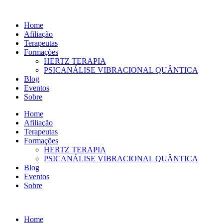
Ir
para
Home
o
Afiliação
conteúdo
Terapeutas
Formações
HERTZ TERAPIA
PSICANÁLISE VIBRACIONAL QUÂNTICA
Blog
Eventos
Sobre
Home
Afiliação
Terapeutas
Formações
HERTZ TERAPIA
PSICANÁLISE VIBRACIONAL QUÂNTICA
Blog
Eventos
Sobre
Home