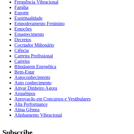
Frequência Vibracional
Família
Esporte
Espiritualidade
Empoderamento Feminino
Emoções
Emagrecimento
Decretos
Cocriador Milionário
Ciência
Carreira Profissional
Carreira
Blindagem Energética
Bem-Estar
Autoconhecimento
Auto conhecimento
Ativar Dinheiro Agora
Arquétipos
Aprovação em Concursos e Vestibulares
Alta Performance
Alma Gêmea
Alinhamento Vibracional
Subscribe