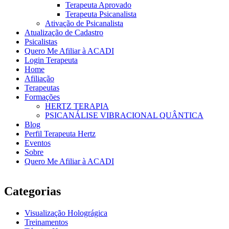
Terapeuta Aprovado
Terapeuta Psicanalista
Ativação de Psicanalista
Atualização de Cadastro
Psicalistas
Quero Me Afiliar à ACADI
Login Terapeuta
Home
Afiliação
Terapeutas
Formações
HERTZ TERAPIA
PSICANÁLISE VIBRACIONAL QUÂNTICA
Blog
Perfil Terapeuta Hertz
Eventos
Sobre
Quero Me Afiliar à ACADI
Categorias
Visualização Holográgica
Treinamentos