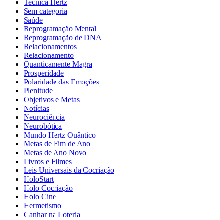
Técnica Hertz
Sem categoria
Saúde
Reprogramação Mental
Reprogramação de DNA
Relacionamentos
Relacionamento
Quanticamente Magra
Prosperidade
Polaridade das Emoções
Plenitude
Objetivos e Metas
Notícias
Neurociência
Neurobótica
Mundo Hertz Quântico
Metas de Fim de Ano
Metas de Ano Novo
Livros e Filmes
Leis Universais da Cocriação
HoloStart
Holo Cocriação
Holo Cine
Hermetismo
Ganhar na Loteria