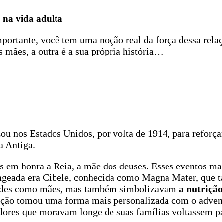
o na vida adulta
portante, você tem uma noção real da força dessa relaçã
s mães, a outra é a sua própria história…
 nos Estados Unidos, por volta de 1914, para reforça
a Antiga.
is em honra a Reia, a mãe dos deuses. Esses eventos m
geada era Cibele, conhecida como Magna Mater, que ta
ndades como mães, mas também simbolizavam
a nutrição
ração tomou uma forma mais personalizada com o adven
dores que moravam longe de suas famílias voltassem pa