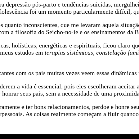
 depressão pós-parto e tendências suicidas, mergulhei 
dolescência foi um momento particularmente difícil, q
es quanto inconscientes, que me levaram àquela situaçã
om a filosofia do Seicho-no-ie e os ensinamentos da B
, holísticas, energéticas e espirituais, ficou claro q
ei meus estudos em
terapias sistêmicas, constelação fam
stantes com os pais muitas vezes veem essas dinâmicas 
erem a vida é essencial, pois eles escolheram aceitar 
 e honrar seus pais, sem a necessidade de uma proximida
ramente e ter bons relacionamentos, perdoe e honre seus
terpessoais. As coisas realmente começam a fluir quando