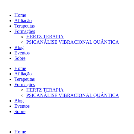
Ir
para
Home
o
Afiliação
conteúdo
Terapeutas
Formações
HERTZ TERAPIA
PSICANÁLISE VIBRACIONAL QUÂNTICA
Blog
Eventos
Sobre
Home
Afiliação
Terapeutas
Formações
HERTZ TERAPIA
PSICANÁLISE VIBRACIONAL QUÂNTICA
Blog
Eventos
Sobre
Home