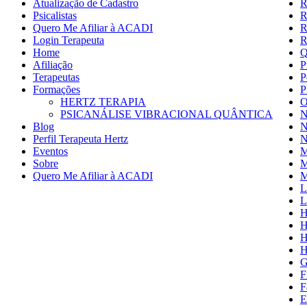
Atualização de Cadastro
R
Psicalistas
R
Quero Me Afiliar à ACADI
R
Login Terapeuta
R
Home
Q
Afiliação
P
Terapeutas
P
Formações
P
HERTZ TERAPIA
O
PSICANÁLISE VIBRACIONAL QUÂNTICA
N
Blog
N
Perfil Terapeuta Hertz
N
Eventos
M
Sobre
M
Quero Me Afiliar à ACADI
M
L
L
H
H
H
H
G
F
F
E