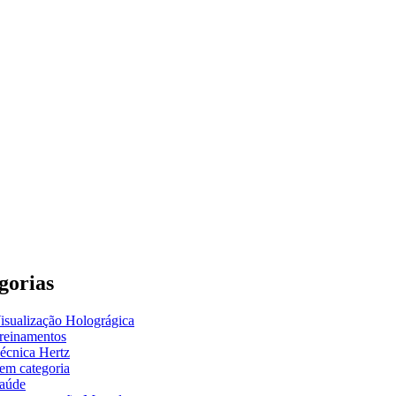
gorias
isualização Holográgica
reinamentos
écnica Hertz
em categoria
aúde