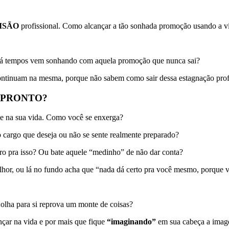
ISÃO
profissional. Como alcançar a tão sonhada promoção usando a vi
u há tempos vem sonhando com aquela promoção que nunca sai?
 continuam na mesma, porque não sabem como sair dessa estagnação prof
 PRONTO?
se na sua vida. Como você se enxerga?
 cargo que deseja ou não se sente realmente preparado?
o pra isso? Ou bate aquele “medinho” de não dar conta?
lhor, ou lá no fundo acha que “nada dá certo pra você mesmo, porqu
olha para si reprova um monte de coisas?
nçar na vida e por mais que fique
“imaginando”
em sua cabeça a image