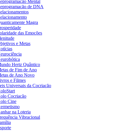
eprogramação Mental
eprogramação de DNA
elacionamentos
elacionamento
uanticamente Magra
rosperidade
olaridade das Emoções
lenitude
bjetivos e Metas
otícias
eurociência
eurobótica
undo Hertz Quântico
etas de Fim de Ano
etas de Ano Novo
ivros e Filmes
eis Universais da Cocriação
oloStart
olo Cocriação
olo Cine
ermetismo
anhar na Loteria
requência Vibracional
amília
sporte