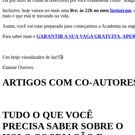
Dá pra fazer as coisas acontecerem pra você exatamente como “imagina
Inclusive, hoje vamos ter mais uma
live, às 22h no meu
Instagram,
d
mais e que está te travando na vida.
Assim, você vai estar preparado para começarmos a Academia na segu
Para saber mais e
GARANTIR A SUA VAGA GRATUITA, APER
Um beijo visualizador de luz!😘
Elainne Ourives.
ARTIGOS COM CO-AUTORES
TUDO O QUE VOCÊ
PRECISA SABER SOBRE O