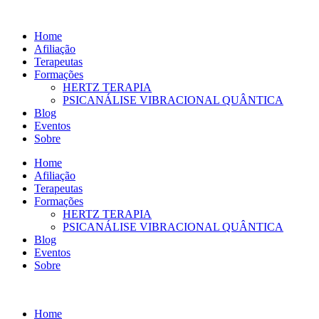
Ir
para
Home
o
Afiliação
conteúdo
Terapeutas
Formações
HERTZ TERAPIA
PSICANÁLISE VIBRACIONAL QUÂNTICA
Blog
Eventos
Sobre
Home
Afiliação
Terapeutas
Formações
HERTZ TERAPIA
PSICANÁLISE VIBRACIONAL QUÂNTICA
Blog
Eventos
Sobre
Home