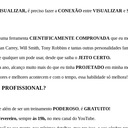
ISUALIZAR,
é preciso fazer a
CONEXÃO
entre
VISUALIZAR
e
e uma ferramenta
CIENTIFICAMENTE COMPROVADA
que eu me
an Carrey, Will Smith, Tony Robbins e tantas outras personalidades f
e qualquer um pode usar, desde que saiba o
JEITO CERTO.
a ano, alcanço muito mais do que eu tinha
PROJETADO
em minha m
res e melhores acontecem e com o tempo, essa habilidade só melhora!
 PROFISSIONAL?
 além de ser um treinamento
PODEROSO
, é
GRATUITO!
Fevereiro,
sempre
às 19h,
no meu canal do YouTube.