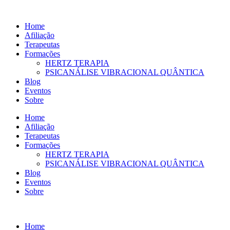
Ir
para
Home
o
Afiliação
conteúdo
Terapeutas
Formações
HERTZ TERAPIA
PSICANÁLISE VIBRACIONAL QUÂNTICA
Blog
Eventos
Sobre
Home
Afiliação
Terapeutas
Formações
HERTZ TERAPIA
PSICANÁLISE VIBRACIONAL QUÂNTICA
Blog
Eventos
Sobre
Home