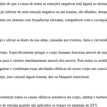
cípio de que a causa de todas as emoções negativas está ligada ao deseq
ração inferior de uma emoção negativa ou um trauma, são diluídos, desa
entra em sintonia com frequências elevadas, compatíveis com a cocriaçã
go e aliviar as dores da sua alma, causadas por eventos, fatos e circun
corpo. Especificamente porque o corpo humano funciona através de impul
e para o cérebro imediatamente através dos nervos. Pois todos os sentido
strar e confirmam essas atividades elétricas do nosso corpo em conex
corpo, isso causará algum trauma, dor ou bloqueio emocional.
obstruir todos os canais elétricos sensitivos do corpo, alinhar e harm
os de energia quando são aplicados os toques ou tappings do EFT.