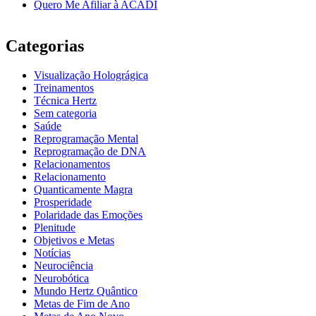
Quero Me Afiliar à ACADI
Categorias
Visualização Holográgica
Treinamentos
Técnica Hertz
Sem categoria
Saúde
Reprogramação Mental
Reprogramação de DNA
Relacionamentos
Relacionamento
Quanticamente Magra
Prosperidade
Polaridade das Emoções
Plenitude
Objetivos e Metas
Notícias
Neurociência
Neurobótica
Mundo Hertz Quântico
Metas de Fim de Ano