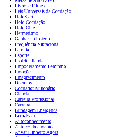
Metas de Ano Novo
Livros e Filmes
Leis Universais da Cocriação
HoloStart
Holo Cocriação
Holo Cine
Hermetismo
Ganhar na Loteria
Frequência Vibracional
Família
Esporte
Espiritualidade
Empoderamento Feminino
Emoções
Emagrecimento
Decretos
Cocriador Milionário
Ciência
Carreira Profissional
Carreira
Blindagem Energética
Bem-Estar
Autoconhecimento
Auto conhecimento
Ativar Dinheiro Agora