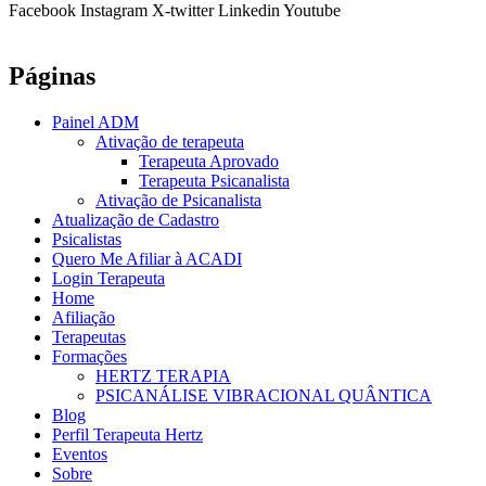
Facebook
Instagram
X-twitter
Linkedin
Youtube
Páginas
Painel ADM
Ativação de terapeuta
Terapeuta Aprovado
Terapeuta Psicanalista
Ativação de Psicanalista
Atualização de Cadastro
Psicalistas
Quero Me Afiliar à ACADI
Login Terapeuta
Home
Afiliação
Terapeutas
Formações
HERTZ TERAPIA
PSICANÁLISE VIBRACIONAL QUÂNTICA
Blog
Perfil Terapeuta Hertz
Eventos
Sobre