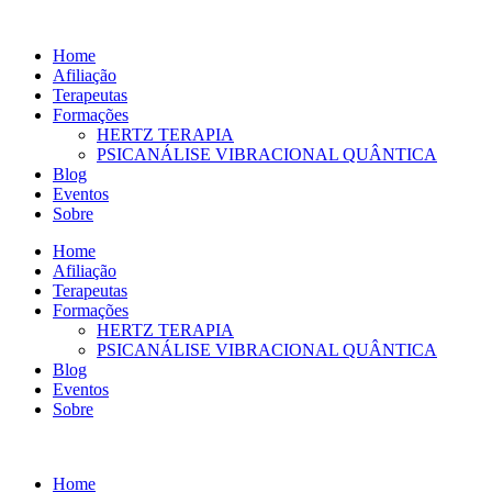
Ir
para
Home
o
Afiliação
conteúdo
Terapeutas
Formações
HERTZ TERAPIA
PSICANÁLISE VIBRACIONAL QUÂNTICA
Blog
Eventos
Sobre
Home
Afiliação
Terapeutas
Formações
HERTZ TERAPIA
PSICANÁLISE VIBRACIONAL QUÂNTICA
Blog
Eventos
Sobre
Home