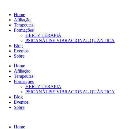
Ir
para
Home
o
Afiliação
conteúdo
Terapeutas
Formações
HERTZ TERAPIA
PSICANÁLISE VIBRACIONAL QUÂNTICA
Blog
Eventos
Sobre
Home
Afiliação
Terapeutas
Formações
HERTZ TERAPIA
PSICANÁLISE VIBRACIONAL QUÂNTICA
Blog
Eventos
Sobre
Home