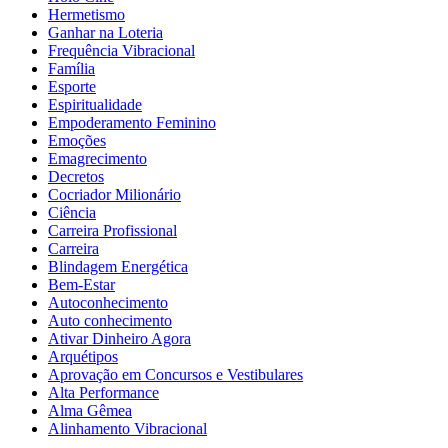
Hermetismo
Ganhar na Loteria
Frequência Vibracional
Família
Esporte
Espiritualidade
Empoderamento Feminino
Emoções
Emagrecimento
Decretos
Cocriador Milionário
Ciência
Carreira Profissional
Carreira
Blindagem Energética
Bem-Estar
Autoconhecimento
Auto conhecimento
Ativar Dinheiro Agora
Arquétipos
Aprovação em Concursos e Vestibulares
Alta Performance
Alma Gêmea
Alinhamento Vibracional