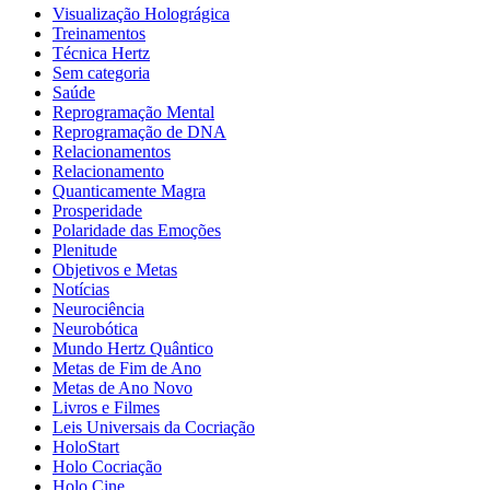
Visualização Holográgica
Treinamentos
Técnica Hertz
Sem categoria
Saúde
Reprogramação Mental
Reprogramação de DNA
Relacionamentos
Relacionamento
Quanticamente Magra
Prosperidade
Polaridade das Emoções
Plenitude
Objetivos e Metas
Notícias
Neurociência
Neurobótica
Mundo Hertz Quântico
Metas de Fim de Ano
Metas de Ano Novo
Livros e Filmes
Leis Universais da Cocriação
HoloStart
Holo Cocriação
Holo Cine