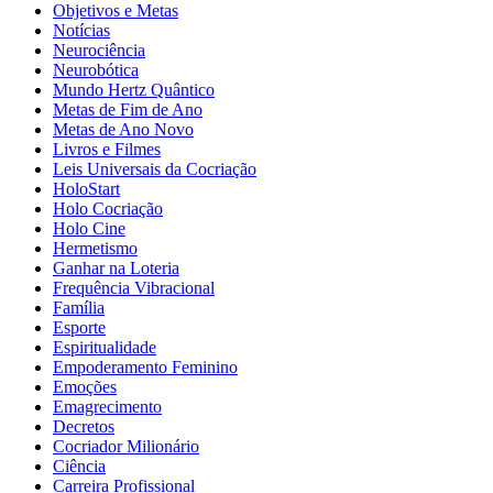
Objetivos e Metas
Notícias
Neurociência
Neurobótica
Mundo Hertz Quântico
Metas de Fim de Ano
Metas de Ano Novo
Livros e Filmes
Leis Universais da Cocriação
HoloStart
Holo Cocriação
Holo Cine
Hermetismo
Ganhar na Loteria
Frequência Vibracional
Família
Esporte
Espiritualidade
Empoderamento Feminino
Emoções
Emagrecimento
Decretos
Cocriador Milionário
Ciência
Carreira Profissional