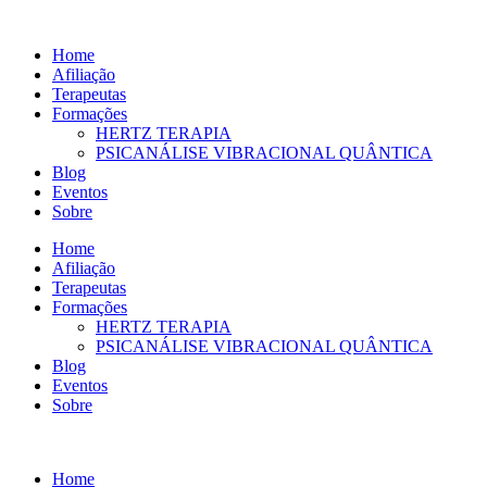
Ir
para
Home
o
Afiliação
conteúdo
Terapeutas
Formações
HERTZ TERAPIA
PSICANÁLISE VIBRACIONAL QUÂNTICA
Blog
Eventos
Sobre
Home
Afiliação
Terapeutas
Formações
HERTZ TERAPIA
PSICANÁLISE VIBRACIONAL QUÂNTICA
Blog
Eventos
Sobre
Home