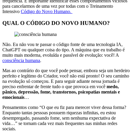
frequência. É importante identificar esses comportamentos viciosos
para cancelarmos de uma vez por todas com o Treinamento
Intensivo
Código do Novo Humano.
QUAL O CÓDIGO DO NOVO HUMANO?
Não. Eu não vou te passar o código fonte de uma tecnologia IA,
ChatGPT ou qualquer coisa do tipo. A máquina que eu trabalho é
muito mais moderna, evoluída e passível de evolução: você! A
consciência humana
.
Mas ao contrário do que você pode pensar, embora seja um herdeiro
perfeito e legítimo do Criador, você não está pronto! O seu caminho
na evolução só começou. E para seguir adiante nessa jornada é
preciso enfrentar de frente tudo o que provoca em você
medo,
pânico, depressão, fome, transtornos, psicopatias mentais e
emocionais
…
Pensamentos como “O que eu fiz para merecer viver dessa forma?
Enquanto tantas pessoas possuem riquezas infinitas, eu estou
desempregado, passando fome, sem nenhuma expectativa de
vida…” se tornam cada vez mais frequentes nas minhas redes
sociais.