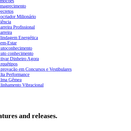
moções
magrecimento
ecretos
ocriador Milionário
iência
arreira Profissional
arreira
lindagem Energética
em-Estar
utoconhecimento
uto conhecimento
tivar Dinheiro Agora
rquétipos
provação em Concursos e Vestibulares
lta Performance
lma Gêmea
linhamento Vibracional
atures and releases.