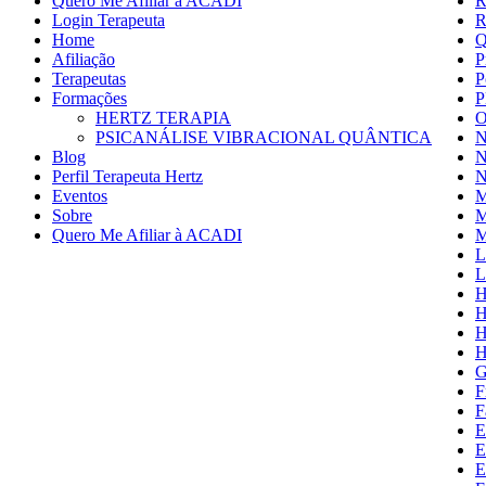
Quero Me Afiliar à ACADI
R
Login Terapeuta
R
Home
Q
Afiliação
P
Terapeutas
P
Formações
P
HERTZ TERAPIA
O
PSICANÁLISE VIBRACIONAL QUÂNTICA
N
Blog
N
Perfil Terapeuta Hertz
N
Eventos
M
Sobre
M
Quero Me Afiliar à ACADI
M
L
L
H
H
H
H
G
F
F
E
E
E