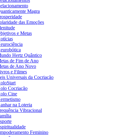
elacionamentos
elacionamento
uanticamente Magra
rosperidade
olaridade das Emoções
lenitude
bjetivos e Metas
otícias
eurociência
eurobótica
undo Hertz Quântico
etas de Fim de Ano
etas de Ano Novo
ivros e Filmes
eis Universais da Cocriação
oloStart
olo Cocriação
olo Cine
ermetismo
anhar na Loteria
requência Vibracional
amília
sporte
spiritualidade
mpoderamento Feminino