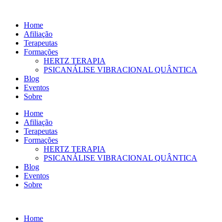
Ir
para
Home
o
Afiliação
conteúdo
Terapeutas
Formações
HERTZ TERAPIA
PSICANÁLISE VIBRACIONAL QUÂNTICA
Blog
Eventos
Sobre
Home
Afiliação
Terapeutas
Formações
HERTZ TERAPIA
PSICANÁLISE VIBRACIONAL QUÂNTICA
Blog
Eventos
Sobre
Home