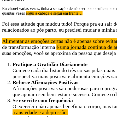
Eu chorei várias vezes, tinha a sensação de não ser boa o suficient
quantas vezes
ergui a cabeça e segui em frente…
Foi essa atitude que mudou tudo! Porque pra eu sair 
relacionados ao pós parto, eu precisei mudar a minha 
Alimentar as emoções certas não é apenas sobre evitar
de transformação interna
é uma jornada contínua de a
suas emoções, você se aproxima da pessoa que deseja 
Pratique a Gratidão Diariamente
Comece cada dia listando três coisas pelas quais 
perspectiva mais positiva e alimenta emoções sa
Reforce Afirmações Positivas
Afirmações positivas são poderosas para reprogr
que apoiam seu bem-estar e sucesso. Comece o d
Se exercite com frequência
O exercício não apenas beneficia o corpo, mas t
a ansiedade e a depressão.