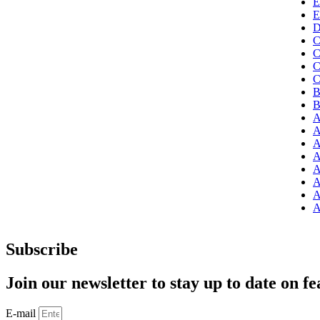
E
E
D
C
C
C
C
B
B
A
A
A
A
A
A
A
A
Subscribe
Join our newsletter to stay up to date on fe
E-mail