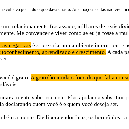
e e me culpava por tudo o que dava errado. As emoções certas não vivia
de um relacionamento fracassado, milhares de reais dív
mente. Me convencer e viver como se eu já fosse a mulh
 as negativas
é sobre criar um ambiente interno onde a
utoconhecimento, aprendizado e crescimento.
A cada pa
ser.
você é grato.
A gratidão muda o foco do que falta em su
udáveis.
amar a mente subconsciente. Elas ajudam a substituir p
ia declarando quem você é e quem você deseja ser.
ambém a mente. Ele libera endorfinas, os hormônios da 