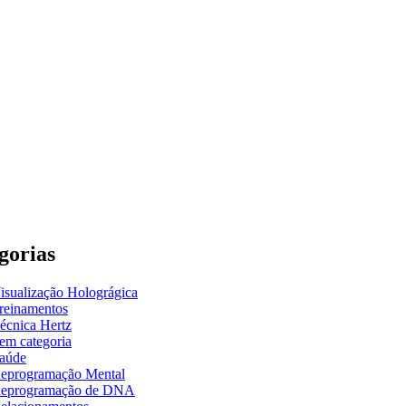
gorias
isualização Holográgica
reinamentos
écnica Hertz
em categoria
aúde
eprogramação Mental
eprogramação de DNA