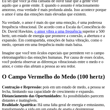
Eu sei que você já está cansada de ouvir falar que a gente vive
aquilo que a gente emite. E quando o assunto é relacionamento
amoroso, essa verdade é mais profunda ainda. Isso acontece porque
o amor é uma das emoções mais elevadas que existem.
Na verdade, o amor é mais do que uma emoção, é uma poderosa
frequência vibracional. De acordo com a Escala da Consciência do
Dr. David Hawkins,
o amor vibra a uma frequência
superior a 500
hertz, um estado de energia que promove a conexão, a abertura e a
expansão. Em contrapartida, emoções de baixa vibração, como o
medo, operam em uma frequência muito mais baixa.
Imagine que você tem óculos especiais que permitem ver o campo
eletromagnético das emoções humanas. Por causa de esses óculos,
você poderia observar as diferenças vibracionais entre o medo e o
amor, e como elas afetam a pessoa ao seu redor.
O Campo Vermelho do Medo (100 hertz)
Contração e Repressão:
pois em um estado de medo, a pessoa se
fecha, limitando sua capacidade de crescimento e expansão.
Distanciamento das Oportunidades:
As possibilidades parecem
distantes e inatingíveis.
Realidade Apatética:
Há uma falta geral de energia e entusiasmo,
transformando a vida em um estado de apatia e desinteresse.