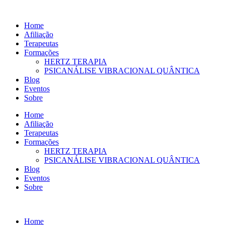
Ir
para
Home
o
Afiliação
conteúdo
Terapeutas
Formações
HERTZ TERAPIA
PSICANÁLISE VIBRACIONAL QUÂNTICA
Blog
Eventos
Sobre
Home
Afiliação
Terapeutas
Formações
HERTZ TERAPIA
PSICANÁLISE VIBRACIONAL QUÂNTICA
Blog
Eventos
Sobre
Home