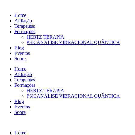
Ir
para
Home
o
Afiliação
conteúdo
Terapeutas
Formações
HERTZ TERAPIA
PSICANÁLISE VIBRACIONAL QUÂNTICA
Blog
Eventos
Sobre
Home
Afiliação
Terapeutas
Formações
HERTZ TERAPIA
PSICANÁLISE VIBRACIONAL QUÂNTICA
Blog
Eventos
Sobre
Home