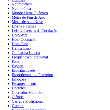
Neurociência
Neurobótica
Mundo Hertz Quântico
Metas de Fim de Ano
Metas de Ano Novo
Livros e Filmes
Leis Universais da Cocriação
HoloStart
Holo Cocriação
Holo Cine
Hermetismo
Ganhar na Loteria
Frequência Vibracional
Família
Esporte
Espiritualidade
Empoderamento Feminino
Emoções
Emagrecimento
Decretos
Cocriador Milionário
Ciência
Carreira Profissional
Carreira