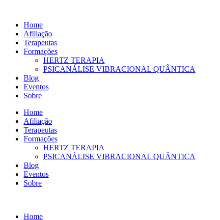
Ir
para
Home
o
Afiliação
conteúdo
Terapeutas
Formações
HERTZ TERAPIA
PSICANÁLISE VIBRACIONAL QUÂNTICA
Blog
Eventos
Sobre
Home
Afiliação
Terapeutas
Formações
HERTZ TERAPIA
PSICANÁLISE VIBRACIONAL QUÂNTICA
Blog
Eventos
Sobre
Home