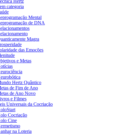
écnica Hertz
em categoria
aúde
eprogramação Mental
eprogramação de DNA
elacionamentos
elacionamento
uanticamente Magra
rosperidade
olaridade das Emoções
lenitude
bjetivos e Metas
otícias
eurociência
eurobótica
undo Hertz Quântico
etas de Fim de Ano
etas de Ano Novo
ivros e Filmes
eis Universais da Cocriação
oloStart
olo Cocriação
olo Cine
ermetismo
anhar na Loteria