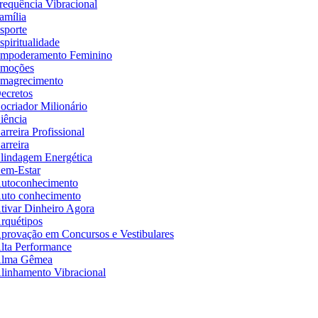
requência Vibracional
amília
sporte
spiritualidade
mpoderamento Feminino
moções
magrecimento
ecretos
ocriador Milionário
iência
arreira Profissional
arreira
lindagem Energética
em-Estar
utoconhecimento
uto conhecimento
tivar Dinheiro Agora
rquétipos
provação em Concursos e Vestibulares
lta Performance
lma Gêmea
linhamento Vibracional