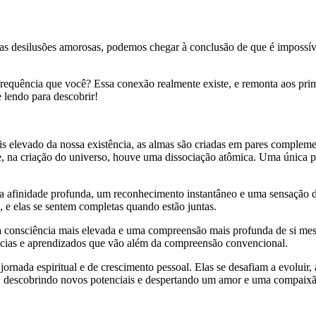
as desilusões amorosas, podemos chegar à conclusão de que é impossí
frequência que você? Essa conexão realmente existe, e remonta aos prim
e lendo para descobrir!
 elevado da nossa existência, as almas são criadas em pares complement
, na criação do universo, houve uma dissociação atômica. Uma única pa
 afinidade profunda, um reconhecimento instantâneo e uma sensação de
, e elas se sentem completas quando estão juntas.
 consciência mais elevada e uma compreensão mais profunda de si mesm
ências e aprendizados que vão além da compreensão convencional.
rnada espiritual e de crescimento pessoal. Elas se desafiam a evoluir, 
s, descobrindo novos potenciais e despertando um amor e uma compaix