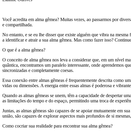
Você acredita em alma gêmea? Muitas vezes, ao passarmos por divers
e compartilhada.
No entanto, e se eu lhe disser que existe alguém que vibra na mesma 
a identificar e atrair a sua alma gêmea. Mas como fazer isso? Continu
O que é a alma gêmea?
O conceito de alma gêmea nos leva a considerar que, em um nível mais
quântica, encontramos um paralelo interessante, onde aprendemos que
sincronizadas e completamente coesas.
Essa conexão entre almas gêmeas é frequentemente descrita como uma
vidas ou dimensões. A energia entre essas almas é poderosa e vibrante
Quando as almas gêmeas se unem, têm a capacidade de despertar uma
as limitações do tempo e do espaço, permitindo uma troca de experi
Juntas, as almas gêmeas são capazes de se apoiar mutuamente em sua jo
união, são capazes de explorar aspectos mais profundos de si mesma
Como cocriar sua realidade para encontrar sua alma gêmea?