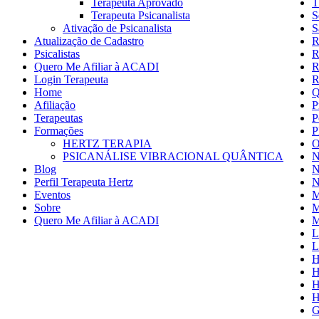
Terapeuta Aprovado
T
Terapeuta Psicanalista
S
Ativação de Psicanalista
S
Atualização de Cadastro
R
Psicalistas
R
Quero Me Afiliar à ACADI
R
Login Terapeuta
R
Home
Q
Afiliação
P
Terapeutas
P
Formações
P
HERTZ TERAPIA
O
PSICANÁLISE VIBRACIONAL QUÂNTICA
N
Blog
N
Perfil Terapeuta Hertz
N
Eventos
M
Sobre
M
Quero Me Afiliar à ACADI
M
L
L
H
H
H
H
G