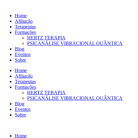
Ir
para
Home
o
Afiliação
conteúdo
Terapeutas
Formações
HERTZ TERAPIA
PSICANÁLISE VIBRACIONAL QUÂNTICA
Blog
Eventos
Sobre
Home
Afiliação
Terapeutas
Formações
HERTZ TERAPIA
PSICANÁLISE VIBRACIONAL QUÂNTICA
Blog
Eventos
Sobre
Home