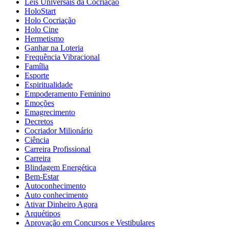
Leis Universais da Cocriação
HoloStart
Holo Cocriação
Holo Cine
Hermetismo
Ganhar na Loteria
Frequência Vibracional
Família
Esporte
Espiritualidade
Empoderamento Feminino
Emoções
Emagrecimento
Decretos
Cocriador Milionário
Ciência
Carreira Profissional
Carreira
Blindagem Energética
Bem-Estar
Autoconhecimento
Auto conhecimento
Ativar Dinheiro Agora
Arquétipos
Aprovação em Concursos e Vestibulares