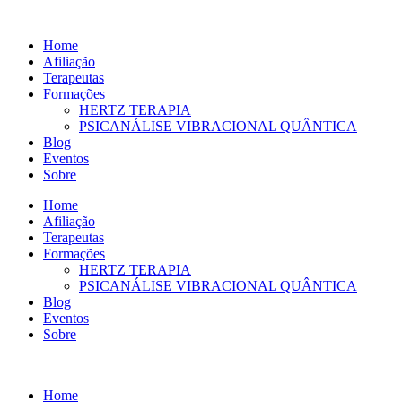
Ir
para
Home
o
Afiliação
conteúdo
Terapeutas
Formações
HERTZ TERAPIA
PSICANÁLISE VIBRACIONAL QUÂNTICA
Blog
Eventos
Sobre
Home
Afiliação
Terapeutas
Formações
HERTZ TERAPIA
PSICANÁLISE VIBRACIONAL QUÂNTICA
Blog
Eventos
Sobre
Home