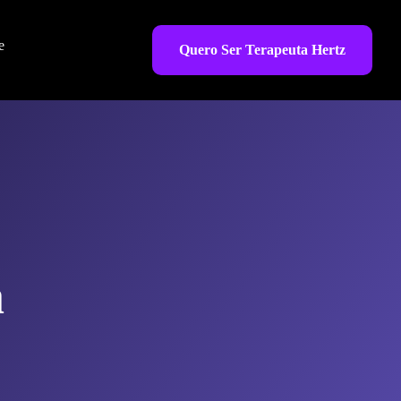
e
Quero Ser Terapeuta Hertz
a