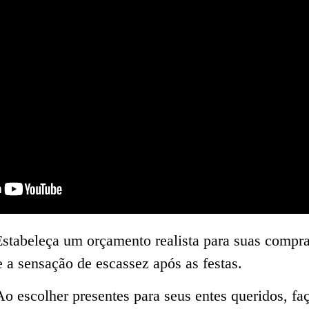
stabeleça um orçamento realista para suas compras
e a sensação de escassez após as festas.
Ao escolher presentes para seus entes queridos, f