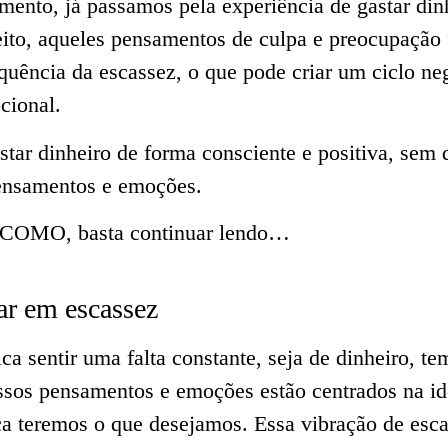
nto, já passamos pela experiência de gastar dinh
eito, aqueles pensamentos de culpa e preocupação 
equência da escassez, o que pode criar um ciclo n
ocional.
star dinheiro de forma consciente e positiva, sem 
pensamentos e emoções.
r COMO, basta continuar lendo…
ar em escassez
ica sentir uma falta constante, seja de dinheiro, 
ssos pensamentos e emoções estão centrados na id
ca teremos o que desejamos. Essa vibração de esc