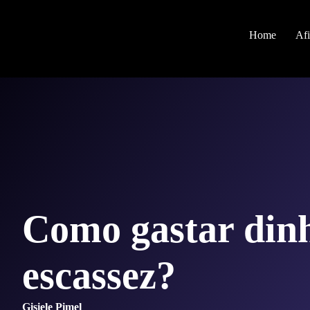
Home
Afi
Como gastar dinh
escassez?
Gisiele Pimel