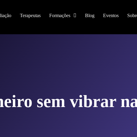
liação
Terapeutas
Formações
Blog
Eventos
Sobr
eiro sem vibrar n