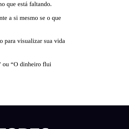
no que está faltando.
nte a si mesmo se o que
 para visualizar sua vida
ou “O dinheiro flui