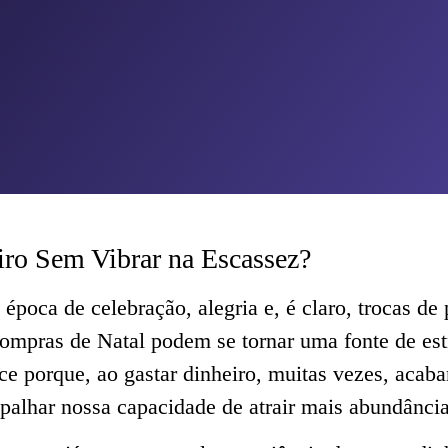
ro Sem Vibrar na Escassez?
época de celebração, alegria e, é claro, trocas de 
compras de Natal podem se tornar uma fonte de est
ce porque, ao gastar dinheiro, muitas vezes, acab
apalhar nossa capacidade de atrair mais abundânci