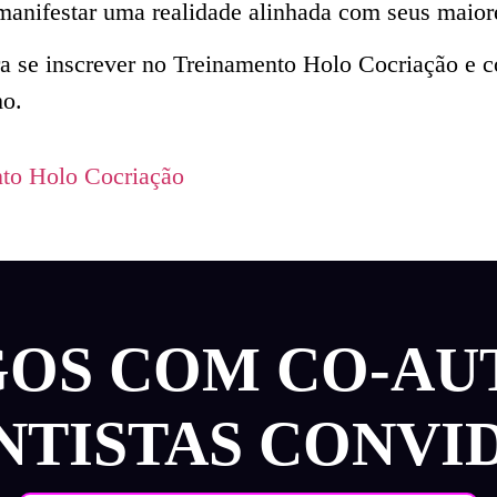
 manifestar uma realidade alinhada com seus maior
ra se inscrever no Treinamento Holo Cocriação e 
mo.
nto Holo Cocriação
GOS COM CO-AU
ENTISTAS CONVI