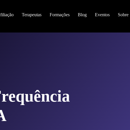
filiação
Terapeutas
Formações
Blog
Eventos
Sobre
requência
A