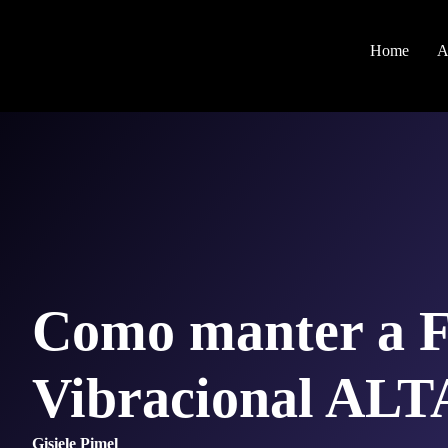
Home
A
Como manter a F
Vibracional ALT
Gisiele Pimel