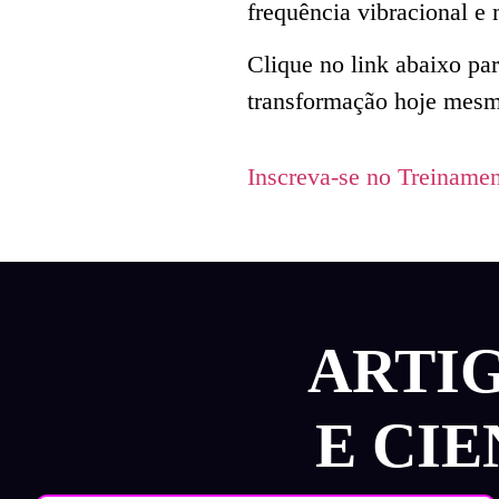
frequência vibracional e
Clique no link abaixo pa
transformação hoje mes
Inscreva-se no Treiname
ARTI
E CI