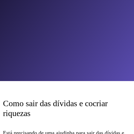
Como sair das dívidas e cocriar
riquezas
Está precisando de uma ajudinha para sair das dívidas e