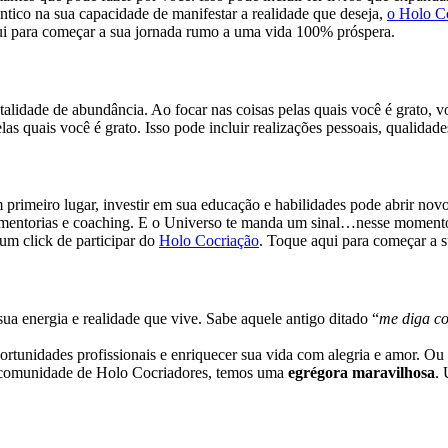
tico na sua capacidade de manifestar a realidade que deseja,
o Holo Co
i para começar a sua jornada rumo a uma vida 100% próspera.
lidade de abundância. Ao focar nas coisas pelas quais você é grato, vo
las quais você é grato. Isso pode incluir realizações pessoais, qualida
rimeiro lugar, investir em sua educação e habilidades pode abrir novo
car mentorias e coaching. E o Universo te manda um sinal…nesse moment
um click de participar do
Holo Cocriação
. Toque aqui para começar a 
ua energia e realidade que vive. Sabe aquele antigo ditado “
me diga co
tunidades profissionais e enriquecer sua vida com alegria e amor. Ou se
Na comunidade de Holo Cocriadores, temos uma
egrégora maravilhosa
. 