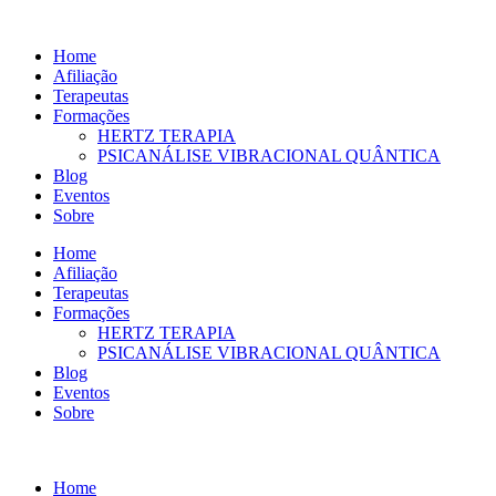
Ir
para
Home
o
Afiliação
conteúdo
Terapeutas
Formações
HERTZ TERAPIA
PSICANÁLISE VIBRACIONAL QUÂNTICA
Blog
Eventos
Sobre
Home
Afiliação
Terapeutas
Formações
HERTZ TERAPIA
PSICANÁLISE VIBRACIONAL QUÂNTICA
Blog
Eventos
Sobre
Home