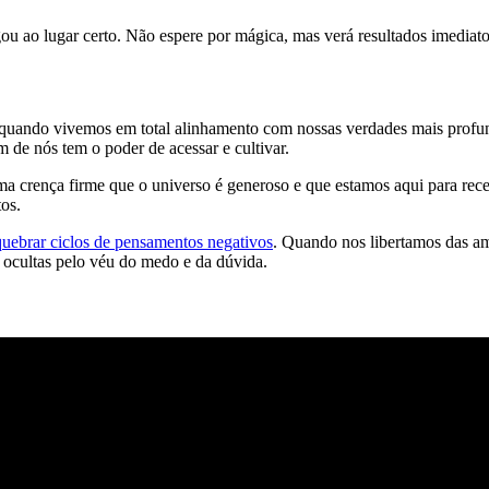
u ao lugar certo. Não espere por mágica, mas verá resultados imediatos 
a quando vivemos em total alinhamento com nossas verdades mais prof
m de nós tem o poder de acessar e cultivar.
a crença firme que o universo é generoso e que estamos aqui para rece
os.
quebrar ciclos de pensamentos negativos
. Quando nos libertamos das a
 ocultas pelo véu do medo e da dúvida.