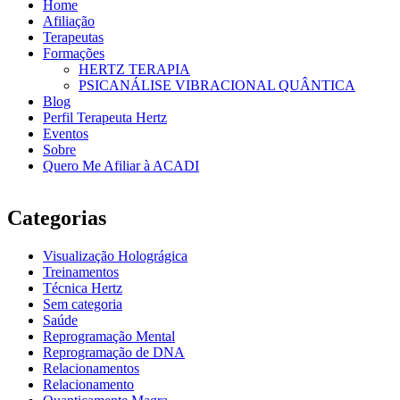
Home
Afiliação
Terapeutas
Formações
HERTZ TERAPIA
PSICANÁLISE VIBRACIONAL QUÂNTICA
Blog
Perfil Terapeuta Hertz
Eventos
Sobre
Quero Me Afiliar à ACADI
Categorias
Visualização Holográgica
Treinamentos
Técnica Hertz
Sem categoria
Saúde
Reprogramação Mental
Reprogramação de DNA
Relacionamentos
Relacionamento