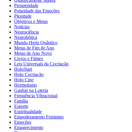
Quanticamente Magra
Prosperidade
Polaridade das Emoções
Plenitude
Objetivos e Metas
Notícias
Neurociência
Neurobótica
Mundo Hertz Quântico
Metas de Fim de Ano
Metas de Ano Novo
Livros e Filmes
Leis Universais da Cocriação
HoloStart
Holo Cocriação
Holo Cine
Hermetismo
Ganhar na Loteria
Frequência Vibracional
Família
Esporte
Espiritualidade
Empoderamento Feminino
Emoções
Emagrecimento