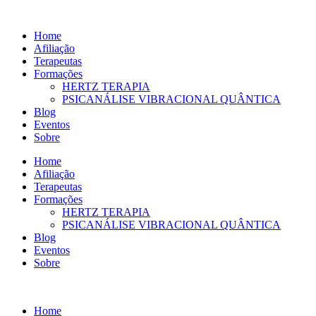
Ir
para
Home
o
Afiliação
conteúdo
Terapeutas
Formações
HERTZ TERAPIA
PSICANÁLISE VIBRACIONAL QUÂNTICA
Blog
Eventos
Sobre
Home
Afiliação
Terapeutas
Formações
HERTZ TERAPIA
PSICANÁLISE VIBRACIONAL QUÂNTICA
Blog
Eventos
Sobre
Home