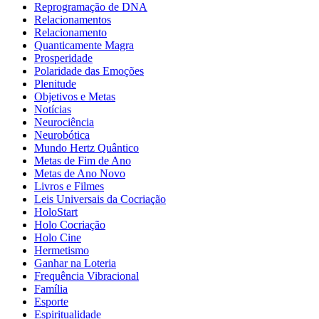
Reprogramação de DNA
Relacionamentos
Relacionamento
Quanticamente Magra
Prosperidade
Polaridade das Emoções
Plenitude
Objetivos e Metas
Notícias
Neurociência
Neurobótica
Mundo Hertz Quântico
Metas de Fim de Ano
Metas de Ano Novo
Livros e Filmes
Leis Universais da Cocriação
HoloStart
Holo Cocriação
Holo Cine
Hermetismo
Ganhar na Loteria
Frequência Vibracional
Família
Esporte
Espiritualidade