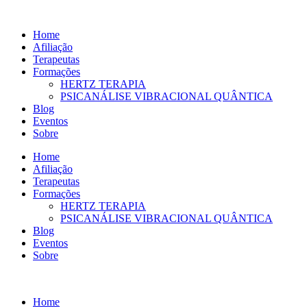
Ir
para
Home
o
Afiliação
conteúdo
Terapeutas
Formações
HERTZ TERAPIA
PSICANÁLISE VIBRACIONAL QUÂNTICA
Blog
Eventos
Sobre
Home
Afiliação
Terapeutas
Formações
HERTZ TERAPIA
PSICANÁLISE VIBRACIONAL QUÂNTICA
Blog
Eventos
Sobre
Home