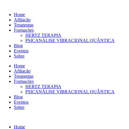
Ir
para
Home
o
Afiliação
conteúdo
Terapeutas
Formações
HERTZ TERAPIA
PSICANÁLISE VIBRACIONAL QUÂNTICA
Blog
Eventos
Sobre
Home
Afiliação
Terapeutas
Formações
HERTZ TERAPIA
PSICANÁLISE VIBRACIONAL QUÂNTICA
Blog
Eventos
Sobre
Home