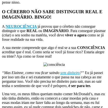
pense nisso.
O CÉREBRO NÃO SABE DISTINGUIR REAL E
IMAGINÁRIO. BINGO!
A
NEUROCIÊNCIA
já provou que o cérebro não consegue
distinguir o que
REAL
ou
IMAGINÁRIO
. Para conseguir plasmar
(criar) o seu sonho na matéria, você deve
viver o agora
como se já
fosse realidade na sua vida.
A sua mente compreende que algo é real se a sua
CONSCIÊNCIA
acreditar que é real. Como seria se você já fosse rico? Estaria alegre
ou triste? Aja como se fosse real!
“Mas Elainne, como vou ficar saindo
sem dinheiro
?”
Eu já passei
por isso um dia e sei exatamente o que passa na sua cabeça ao me
perguntar isso. Você não precisa ter dinheiro para sair, mas ao sair
tenha o sentimento de que você é próspero,
é ser para ter.
Uma vez, os meus filhos queriam muito comer McDonald’s, mas eu
não tinha dinheiro, então eu comecei a catar moedas pela casa e
essas modas iriam me fazer falta ao longo da semana, mas eu fui
mesmo assim, eu só pude comprar dois sanduíches de pão, carne e