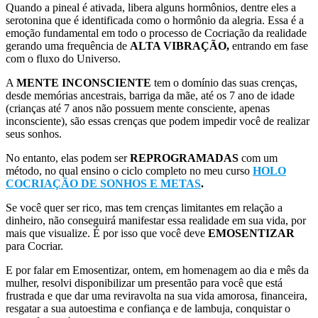
Quando a pineal é ativada, libera alguns hormônios, dentre eles a
serotonina que é identificada como o hormônio da alegria. Essa é a
emoção fundamental em todo o processo de Cocriação da realidade
gerando uma frequência de
ALTA VIBRAÇÃO,
entrando em fase
com o fluxo do Universo.
A
MENTE INCONSCIENTE
tem o domínio das suas crenças,
desde memórias ancestrais, barriga da mãe, até os 7 ano de idade
(crianças até 7 anos não possuem mente consciente, apenas
inconsciente), são essas crenças que podem impedir você de realizar
seus sonhos.
No entanto, elas podem ser
REPROGRAMADAS
com um
método, no qual ensino o ciclo completo no meu curso
HOLO
COCRIAÇÃO DE SONHOS E METAS
.
Se você quer ser rico, mas tem crenças limitantes em relação a
dinheiro, não conseguirá manifestar essa realidade em sua vida, por
mais que visualize. É por isso que você deve
EMOSENTIZAR
para Cocriar.
E por falar em Emosentizar, ontem, em homenagem ao dia e mês da
mulher, resolvi disponibilizar um presentão para você que está
frustrada e que dar uma reviravolta na sua vida amorosa, financeira,
resgatar a sua autoestima e confiança e de lambuja, conquistar o