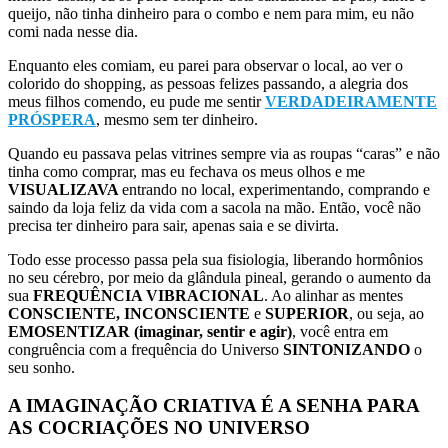
queijo, não tinha dinheiro para o combo e nem para mim, eu não
comi nada nesse dia.
Enquanto eles comiam, eu parei para observar o local, ao ver o
colorido do shopping, as pessoas felizes passando, a alegria dos
meus filhos comendo, eu pude me sentir
VERDADEIRAMENTE
PRÓSPERA
, mesmo sem ter dinheiro.
Quando eu passava pelas vitrines sempre via as roupas “caras” e não
tinha como comprar, mas eu fechava os meus olhos e me
VISUALIZAVA
entrando no local, experimentando, comprando e
saindo da loja feliz da vida com a sacola na mão. Então, você não
precisa ter dinheiro para sair, apenas saia e se divirta.
Todo esse processo passa pela sua fisiologia, liberando hormônios
no seu cérebro, por meio da glândula pineal, gerando o aumento da
sua
FREQUÊNCIA VIBRACIONAL
. Ao alinhar as mentes
CONSCIENTE, INCONSCIENTE
e
SUPERIOR
, ou seja, ao
EMOSENTIZAR (imaginar, sentir e agir)
, você entra em
congruência com a frequência do Universo
SINTONIZANDO
o
seu sonho.
A IMAGINAÇÃO CRIATIVA É A SENHA PARA
AS COCRIAÇÕES NO UNIVERSO