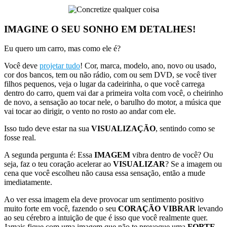
IMAGINE O SEU SONHO EM DETALHES!
Eu quero um carro, mas como ele é?
Você deve
projetar tudo
! Cor, marca, modelo, ano, novo ou usado,
cor dos bancos, tem ou não rádio, com ou sem DVD, se você tiver
filhos pequenos, veja o lugar da cadeirinha, o que você carrega
dentro do carro, quem vai dar a primeira volta com você, o cheirinho
de novo, a sensação ao tocar nele, o barulho do motor, a música que
vai tocar ao dirigir, o vento no rosto ao andar com ele.
Isso tudo deve estar na sua
VISUALIZAÇÃO
, sentindo como se
fosse real.
A segunda pergunta é: Essa
IMAGEM
vibra dentro de você? Ou
seja, faz o teu coração acelerar ao
VISUALIZAR
? Se a imagem ou
cena que você escolheu não causa essa sensação, então a mude
imediatamente.
Ao ver essa imagem ela deve provocar um sentimento positivo
muito forte em você, fazendo o seu
CORAÇÃO VIBRAR
levando
ao seu cérebro a intuição de que é isso que você realmente quer.
Jamais fique com uma imagem que não te provoque uma
FORTE