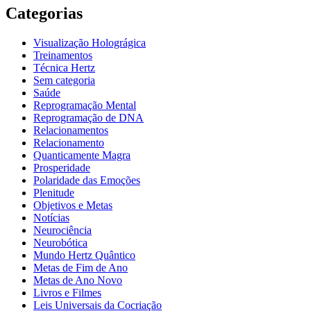
Categorias
Visualização Holográgica
Treinamentos
Técnica Hertz
Sem categoria
Saúde
Reprogramação Mental
Reprogramação de DNA
Relacionamentos
Relacionamento
Quanticamente Magra
Prosperidade
Polaridade das Emoções
Plenitude
Objetivos e Metas
Notícias
Neurociência
Neurobótica
Mundo Hertz Quântico
Metas de Fim de Ano
Metas de Ano Novo
Livros e Filmes
Leis Universais da Cocriação