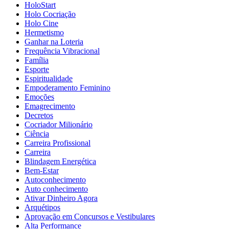
HoloStart
Holo Cocriação
Holo Cine
Hermetismo
Ganhar na Loteria
Frequência Vibracional
Família
Esporte
Espiritualidade
Empoderamento Feminino
Emoções
Emagrecimento
Decretos
Cocriador Milionário
Ciência
Carreira Profissional
Carreira
Blindagem Energética
Bem-Estar
Autoconhecimento
Auto conhecimento
Ativar Dinheiro Agora
Arquétipos
Aprovação em Concursos e Vestibulares
Alta Performance