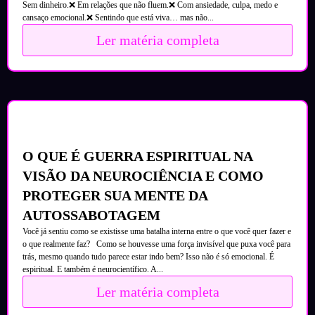
Sem dinheiro.❌ Em relações que não fluem.❌ Com ansiedade, culpa, medo e
cansaço emocional.❌ Sentindo que está viva… mas não...
Ler matéria completa
O QUE É GUERRA ESPIRITUAL NA
VISÃO DA NEUROCIÊNCIA E COMO
PROTEGER SUA MENTE DA
AUTOSSABOTAGEM
Você já sentiu como se existisse uma batalha interna entre o que você quer fazer e
o que realmente faz? Como se houvesse uma força invisível que puxa você para
trás, mesmo quando tudo parece estar indo bem? Isso não é só emocional. É
espiritual. E também é neurocientífico. A...
Ler matéria completa