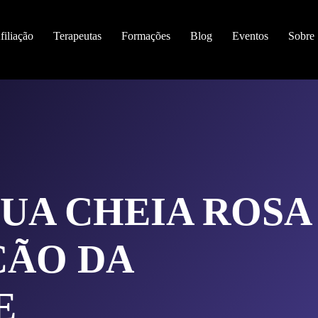
filiação
Terapeutas
Formações
Blog
Eventos
Sobre
UA CHEIA ROSA
ÇÃO DA
E