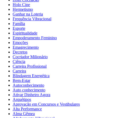
Holo Cine
Hermetismo
Ganhar na Loteria
Frequência Vibracional
Família
Esporte
Espiritualidade
Empoderamento Feminino
Emoções
Emagrecimento
Decretos
Cocriador Milionário
Ciência
Carreira Profissional
Carreira
Blindagem Energética
Bem-Estar
Autoconhecimento
Auto conhecimento
Ativar Dinheiro Agora
Arquétipos
Aprovação em Concursos e Vestibulares
Alta Performance
Alma Gêmea