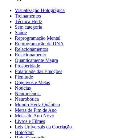
Visualização Holográgica
Treinamentos
Técnica Hertz
Sem categoria
Saúde
Reprogramação Mental
Reprogramação de DNA
Relacionamentos
Relacionamento
Quanticamente Magra
Prosperidade
Polaridade das Emoções
Plenitude
Objetivos e Metas
Notícias
Neurociência
Neurobótica
Mundo Hertz Quântico
Metas de Fim de Ano
Metas de Ano Novo
Livros e Filmes
Leis Universais da Cocriação
HoloStart
Holo Cocriação