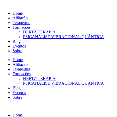
Ir
para
Home
o
Afiliação
conteúdo
Terapeutas
Formações
HERTZ TERAPIA
PSICANÁLISE VIBRACIONAL QUÂNTICA
Blog
Eventos
Sobre
Home
Afiliação
Terapeutas
Formações
HERTZ TERAPIA
PSICANÁLISE VIBRACIONAL QUÂNTICA
Blog
Eventos
Sobre
Home