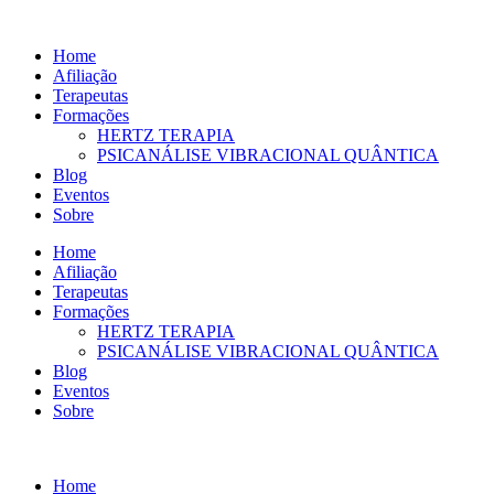
Ir
para
Home
o
Afiliação
conteúdo
Terapeutas
Formações
HERTZ TERAPIA
PSICANÁLISE VIBRACIONAL QUÂNTICA
Blog
Eventos
Sobre
Home
Afiliação
Terapeutas
Formações
HERTZ TERAPIA
PSICANÁLISE VIBRACIONAL QUÂNTICA
Blog
Eventos
Sobre
Home