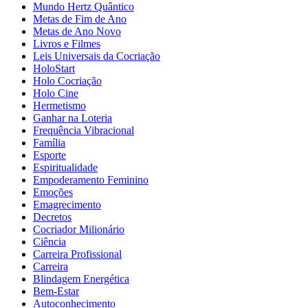
Mundo Hertz Quântico
Metas de Fim de Ano
Metas de Ano Novo
Livros e Filmes
Leis Universais da Cocriação
HoloStart
Holo Cocriação
Holo Cine
Hermetismo
Ganhar na Loteria
Frequência Vibracional
Família
Esporte
Espiritualidade
Empoderamento Feminino
Emoções
Emagrecimento
Decretos
Cocriador Milionário
Ciência
Carreira Profissional
Carreira
Blindagem Energética
Bem-Estar
Autoconhecimento