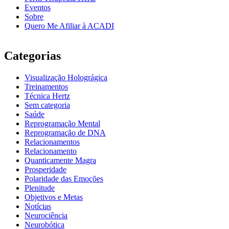
Eventos
Sobre
Quero Me Afiliar à ACADI
Categorias
Visualização Holográgica
Treinamentos
Técnica Hertz
Sem categoria
Saúde
Reprogramação Mental
Reprogramação de DNA
Relacionamentos
Relacionamento
Quanticamente Magra
Prosperidade
Polaridade das Emoções
Plenitude
Objetivos e Metas
Notícias
Neurociência
Neurobótica