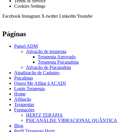
Terms of Service
Cookies Settings
Facebook
Instagram
X-twitter
Linkedin
Youtube
Páginas
Painel ADM
Ativação de terapeuta
Terapeuta Aprovado
Terapeuta Psicanalista
Ativação de Psicanalista
Atualização de Cadastro
Psicalistas
Quero Me Afiliar à ACADI
Login Terapeuta
Home
Afiliação
Terapeutas
Formações
HERTZ TERAPIA
PSICANÁLISE VIBRACIONAL QUÂNTICA
Blog
Perfil Terapeuta Hertz