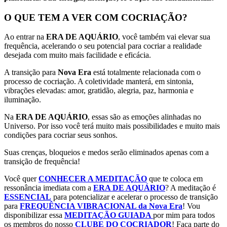
O QUE TEM A VER COM COCRIAÇÃO?
Ao entrar na
ERA DE AQUÁRIO
, você também vai elevar sua
frequência, acelerando o seu potencial para cocriar a realidade
desejada com muito mais facilidade e eficácia.
A transição para
Nova Era
está totalmente relacionada com o
processo de cocriação. A coletividade manterá, em sintonia,
vibrações elevadas: amor, gratidão, alegria, paz, harmonia e
iluminação.
Na
ERA DE AQUÁRIO
, essas são as emoções alinhadas no
Universo. Por isso você terá muito mais possibilidades e muito mais
condições para cocriar seus sonhos.
Suas crenças, bloqueios e medos serão eliminados apenas com a
transição de frequência!
Você quer
CONHECER A MEDITAÇÃO
que te coloca em
ressonância imediata com a
ERA DE AQUÁRIO
? A meditação é
ESSENCIAL
para potencializar e acelerar o processo de transição
para
FREQUÊNCIA VIBRACIONAL da Nova Era
! Vou
disponibilizar essa
MEDITAÇÃO GUIADA
por mim para todos
os membros do nosso
CLUBE DO COCRIADOR
! Faça parte do