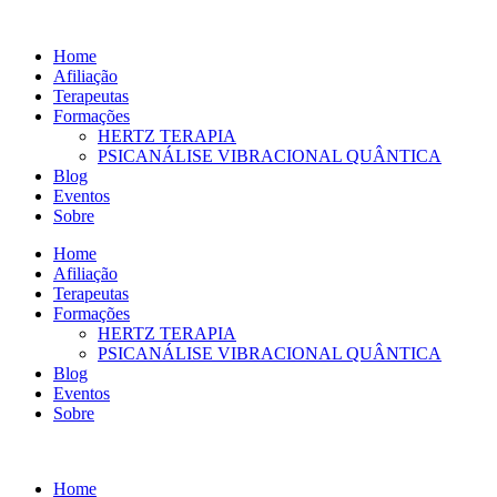
Ir
para
Home
o
Afiliação
conteúdo
Terapeutas
Formações
HERTZ TERAPIA
PSICANÁLISE VIBRACIONAL QUÂNTICA
Blog
Eventos
Sobre
Home
Afiliação
Terapeutas
Formações
HERTZ TERAPIA
PSICANÁLISE VIBRACIONAL QUÂNTICA
Blog
Eventos
Sobre
Home