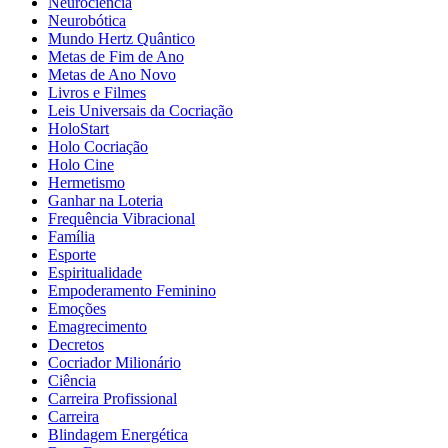
Neurociência
Neurobótica
Mundo Hertz Quântico
Metas de Fim de Ano
Metas de Ano Novo
Livros e Filmes
Leis Universais da Cocriação
HoloStart
Holo Cocriação
Holo Cine
Hermetismo
Ganhar na Loteria
Frequência Vibracional
Família
Esporte
Espiritualidade
Empoderamento Feminino
Emoções
Emagrecimento
Decretos
Cocriador Milionário
Ciência
Carreira Profissional
Carreira
Blindagem Energética