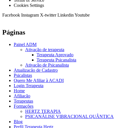
Terms of Service
Cookies Settings
Facebook
Instagram
X-twitter
Linkedin
Youtube
Páginas
Painel ADM
Ativação de terapeuta
Terapeuta Aprovado
Terapeuta Psicanalista
Ativação de Psicanalista
Atualização de Cadastro
Psicalistas
Quero Me Afiliar à ACADI
Login Terapeuta
Home
Afiliação
Terapeutas
Formações
HERTZ TERAPIA
PSICANÁLISE VIBRACIONAL QUÂNTICA
Blog
Perfil Terapeuta Hertz