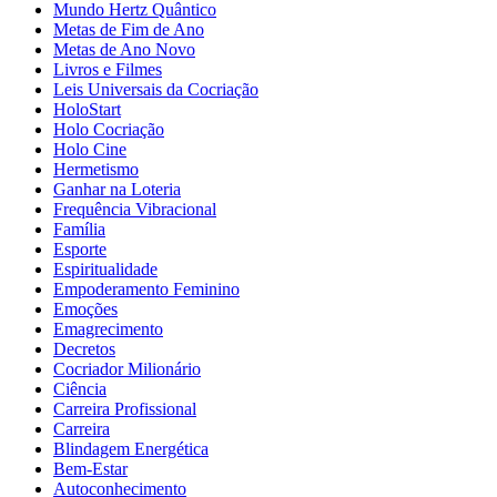
Mundo Hertz Quântico
Metas de Fim de Ano
Metas de Ano Novo
Livros e Filmes
Leis Universais da Cocriação
HoloStart
Holo Cocriação
Holo Cine
Hermetismo
Ganhar na Loteria
Frequência Vibracional
Família
Esporte
Espiritualidade
Empoderamento Feminino
Emoções
Emagrecimento
Decretos
Cocriador Milionário
Ciência
Carreira Profissional
Carreira
Blindagem Energética
Bem-Estar
Autoconhecimento