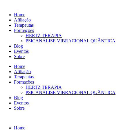
Ir
para
Home
o
Afiliação
conteúdo
Terapeutas
Formações
HERTZ TERAPIA
PSICANÁLISE VIBRACIONAL QUÂNTICA
Blog
Eventos
Sobre
Home
Afiliação
Terapeutas
Formações
HERTZ TERAPIA
PSICANÁLISE VIBRACIONAL QUÂNTICA
Blog
Eventos
Sobre
Home