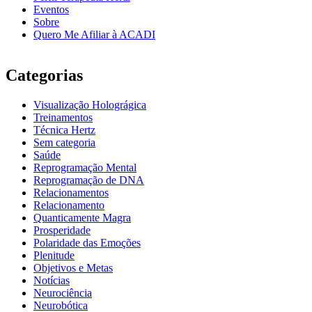
Eventos
Sobre
Quero Me Afiliar à ACADI
Categorias
Visualização Holográgica
Treinamentos
Técnica Hertz
Sem categoria
Saúde
Reprogramação Mental
Reprogramação de DNA
Relacionamentos
Relacionamento
Quanticamente Magra
Prosperidade
Polaridade das Emoções
Plenitude
Objetivos e Metas
Notícias
Neurociência
Neurobótica