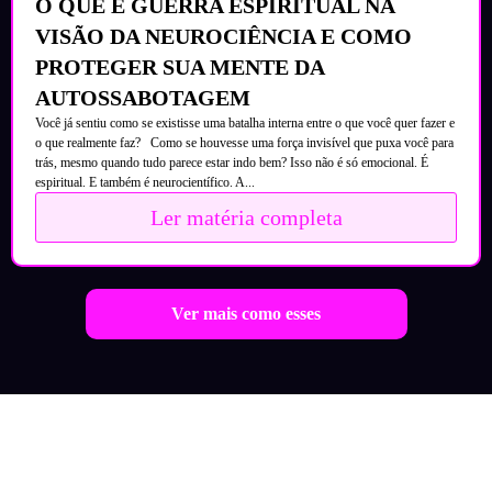
O QUE É GUERRA ESPIRITUAL NA
VISÃO DA NEUROCIÊNCIA E COMO
PROTEGER SUA MENTE DA
AUTOSSABOTAGEM
Você já sentiu como se existisse uma batalha interna entre o que você quer fazer e
o que realmente faz? Como se houvesse uma força invisível que puxa você para
trás, mesmo quando tudo parece estar indo bem? Isso não é só emocional. É
espiritual. E também é neurocientífico. A...
Ler matéria completa
Ver mais como esses