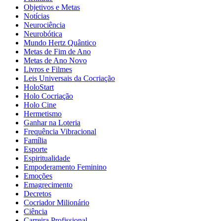
Objetivos e Metas
Notícias
Neurociência
Neurobótica
Mundo Hertz Quântico
Metas de Fim de Ano
Metas de Ano Novo
Livros e Filmes
Leis Universais da Cocriação
HoloStart
Holo Cocriação
Holo Cine
Hermetismo
Ganhar na Loteria
Frequência Vibracional
Família
Esporte
Espiritualidade
Empoderamento Feminino
Emoções
Emagrecimento
Decretos
Cocriador Milionário
Ciência
Carreira Profissional