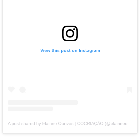
View this post on Instagram
A post shared by Elainne Ourives | COCRIAÇÃO (@elainneourivesoficial)