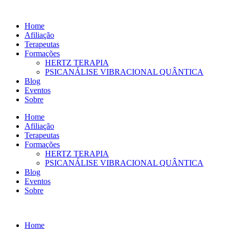
Ir
para
Home
o
Afiliação
conteúdo
Terapeutas
Formações
HERTZ TERAPIA
PSICANÁLISE VIBRACIONAL QUÂNTICA
Blog
Eventos
Sobre
Home
Afiliação
Terapeutas
Formações
HERTZ TERAPIA
PSICANÁLISE VIBRACIONAL QUÂNTICA
Blog
Eventos
Sobre
Home