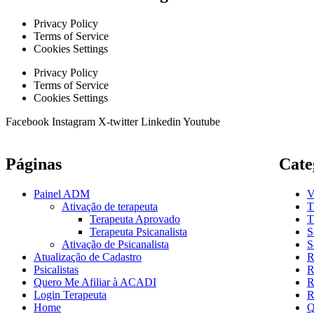
Privacy Policy
Terms of Service
Cookies Settings
Privacy Policy
Terms of Service
Cookies Settings
Facebook
Instagram
X-twitter
Linkedin
Youtube
Páginas
Cate
Painel ADM
V
Ativação de terapeuta
T
Terapeuta Aprovado
T
Terapeuta Psicanalista
S
Ativação de Psicanalista
S
Atualização de Cadastro
R
Psicalistas
R
Quero Me Afiliar à ACADI
R
Login Terapeuta
R
Home
Q