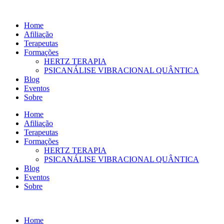
Ir
para
Home
o
Afiliação
conteúdo
Terapeutas
Formações
HERTZ TERAPIA
PSICANÁLISE VIBRACIONAL QUÂNTICA
Blog
Eventos
Sobre
Home
Afiliação
Terapeutas
Formações
HERTZ TERAPIA
PSICANÁLISE VIBRACIONAL QUÂNTICA
Blog
Eventos
Sobre
Home