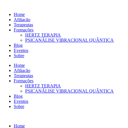
Ir
para
Home
o
Afiliação
conteúdo
Terapeutas
Formações
HERTZ TERAPIA
PSICANÁLISE VIBRACIONAL QUÂNTICA
Blog
Eventos
Sobre
Home
Afiliação
Terapeutas
Formações
HERTZ TERAPIA
PSICANÁLISE VIBRACIONAL QUÂNTICA
Blog
Eventos
Sobre
Home