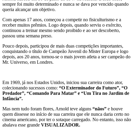
sempre foi muito determinado e nunca se dava por vencido quando
queria alcançar um objetivo.
Com apenas 17 anos, começou a competir no fisiculturismo e a
receber muitos prêmios. Logo depois, quando serviu o exército,
continuou a treinar mesmo sendo proibido e ao ser descoberto,
passou uma semana preso.
Pouco depois, participou de mais duas competições importantes,
conquistando o título de Campeão Juvenil do Mister Europa e logo
depois, aos 20 anos, tornou-se o mais jovem atleta a ser campeão do
Mr. Universo, em Londres.
Em 1969, já nos Estados Unidos, iniciou sua carreira como ator,
colecionando sucessos como:
“O Exterminador do Futuro”, “O
Predador”, “Comando Para Matar” e “Um Tira no Jardim de
Infância”.
Mas nem tudo foram flores, Arnold teve alguns
“nãos”
e houve
quem dissesse no início de sua carreira que ele nunca daria certo no
cinema americano, por ter o sotaque carregado. No entanto, isso não
abalava esse grande
VISUALIZADOR.