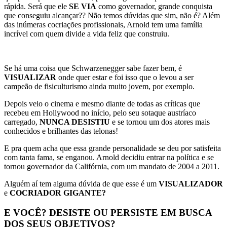
rápida. Será que ele
SE VIA
como governador, grande conquista
que conseguiu alcançar?? Não temos dúvidas que sim, não é? Além
das inúmeras cocriações profissionais, Arnold tem uma família
incrível com quem divide a vida feliz que construiu.
Se há uma coisa que Schwarzenegger sabe fazer bem, é
VISUALIZAR
onde quer estar e foi isso que o levou a ser
campeão de fisiculturismo ainda muito jovem, por exemplo.
Depois veio o cinema e mesmo diante de todas as críticas que
recebeu em Hollywood no início, pelo seu sotaque austríaco
carregado,
NUNCA DESISTIU
e se tornou um dos atores mais
conhecidos e brilhantes das telonas!
E pra quem acha que essa grande personalidade se deu por satisfeita
com tanta fama, se enganou. Arnold decidiu entrar na política e se
tornou governador da Califórnia, com um mandato de 2004 a 2011.
Alguém aí tem alguma dúvida de que esse é um
VISUALIZADOR
e
COCRIADOR GIGANTE?
E VOCÊ? DESISTE OU PERSISTE EM BUSCA
DOS SEUS OBJETIVOS?