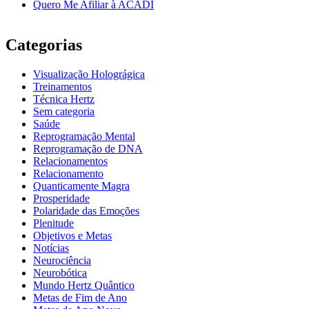
Quero Me Afiliar à ACADI
Categorias
Visualização Holográgica
Treinamentos
Técnica Hertz
Sem categoria
Saúde
Reprogramação Mental
Reprogramação de DNA
Relacionamentos
Relacionamento
Quanticamente Magra
Prosperidade
Polaridade das Emoções
Plenitude
Objetivos e Metas
Notícias
Neurociência
Neurobótica
Mundo Hertz Quântico
Metas de Fim de Ano