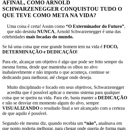
AFINAL, COMO ARNOLD
SCHWARZENEGGER CONQUISTOU TUDO O
QUE TEVE COMO META NA VIDA?
Uma coisa é certa! Assim como
“O Exterminador do Futuro”
,
que não desistia
NUNCA
, Arnold Schwarzenegger é uma das
celebridades
mais focadas do mundo.
Se há uma coisa que esse grande homem tem na vida é
FOCO,
DETERMINAÇÃO e DEDICAÇÃO!
Para ele, alcançar um objetivo é algo que pode ser feito sempre da
mesma forma, desde que mantenha os olhos no alvo
inabalavelmente e não importa o que aconteça, continue se
dedicando para melhorar, até chegar onde deseja.
Muito disciplinado e focado em seus objetivos, Schwarzenegger
acredita que é possível aplicar o mesmo sistema para qualquer
coisa que se queira na vida. Para ele, basta manter a
DEDICAÇÃO
e não se desviar em momento algum do alvo, sempre
VISUALIZANDO
o resultado final a ser alcançado com a certeza
de que aquilo é possível.
Segundo ele mesmo diz, quando recebia um
“não”,
analisava em
que ponto poderia melhorar, para chegar onde queria de forma mais