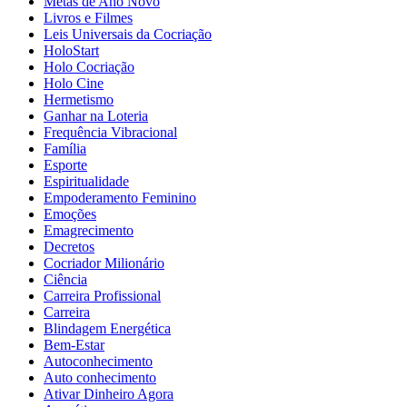
Metas de Ano Novo
Livros e Filmes
Leis Universais da Cocriação
HoloStart
Holo Cocriação
Holo Cine
Hermetismo
Ganhar na Loteria
Frequência Vibracional
Família
Esporte
Espiritualidade
Empoderamento Feminino
Emoções
Emagrecimento
Decretos
Cocriador Milionário
Ciência
Carreira Profissional
Carreira
Blindagem Energética
Bem-Estar
Autoconhecimento
Auto conhecimento
Ativar Dinheiro Agora