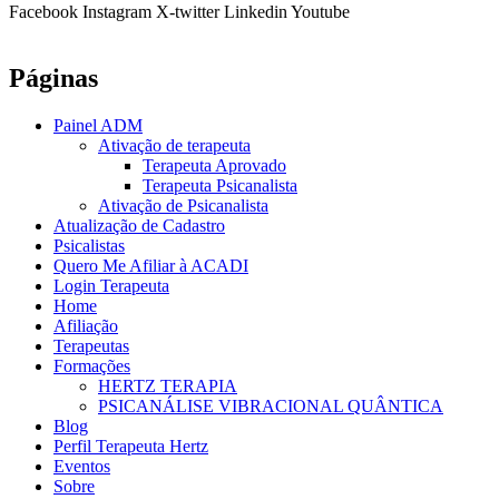
Facebook
Instagram
X-twitter
Linkedin
Youtube
Páginas
Painel ADM
Ativação de terapeuta
Terapeuta Aprovado
Terapeuta Psicanalista
Ativação de Psicanalista
Atualização de Cadastro
Psicalistas
Quero Me Afiliar à ACADI
Login Terapeuta
Home
Afiliação
Terapeutas
Formações
HERTZ TERAPIA
PSICANÁLISE VIBRACIONAL QUÂNTICA
Blog
Perfil Terapeuta Hertz
Eventos
Sobre