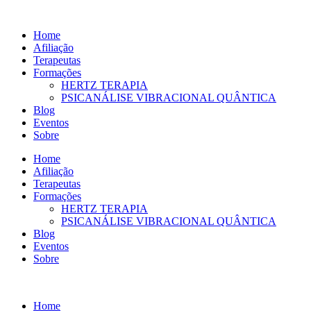
Ir
para
Home
o
Afiliação
conteúdo
Terapeutas
Formações
HERTZ TERAPIA
PSICANÁLISE VIBRACIONAL QUÂNTICA
Blog
Eventos
Sobre
Home
Afiliação
Terapeutas
Formações
HERTZ TERAPIA
PSICANÁLISE VIBRACIONAL QUÂNTICA
Blog
Eventos
Sobre
Home