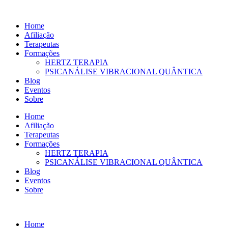
Ir
para
Home
o
Afiliação
conteúdo
Terapeutas
Formações
HERTZ TERAPIA
PSICANÁLISE VIBRACIONAL QUÂNTICA
Blog
Eventos
Sobre
Home
Afiliação
Terapeutas
Formações
HERTZ TERAPIA
PSICANÁLISE VIBRACIONAL QUÂNTICA
Blog
Eventos
Sobre
Home