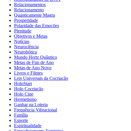
Relacionamentos
Relacionamento
Quanticamente Magra
Prosperidade
Polaridade das Emoções
Plenitude
Objetivos e Metas
Notícias
Neurociência
Neurobótica
Mundo Hertz Quântico
Metas de Fim de Ano
Metas de Ano Novo
Livros e Filmes
Leis Universais da Cocriação
HoloStart
Holo Cocriação
Holo Cine
Hermetismo
Ganhar na Loteria
Frequência Vibracional
Família
Esporte
Espiritualidade
Empoderamento Feminino