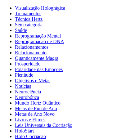
Visualização Holográgica
Treinamentos
Técnica Hertz
Sem categoria
Saúde
Reprogramação Mental
Reprogramação de DNA
Relacionamentos
Relacionamento
Quanticamente Magra
Prosperidade
Polaridade das Emoções
Plenitude
Objetivos e Metas
Notícias
Neurociência
Neurobótica
Mundo Hertz Quântico
Metas de Fim de Ano
Metas de Ano Novo
Livros e Filmes
Leis Universais da Cocriação
HoloStart
Holo Cocriação