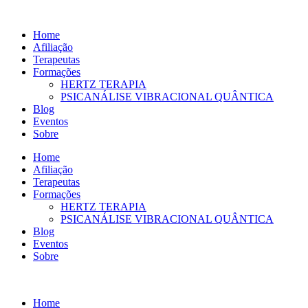
Ir
para
Home
o
Afiliação
conteúdo
Terapeutas
Formações
HERTZ TERAPIA
PSICANÁLISE VIBRACIONAL QUÂNTICA
Blog
Eventos
Sobre
Home
Afiliação
Terapeutas
Formações
HERTZ TERAPIA
PSICANÁLISE VIBRACIONAL QUÂNTICA
Blog
Eventos
Sobre
Home