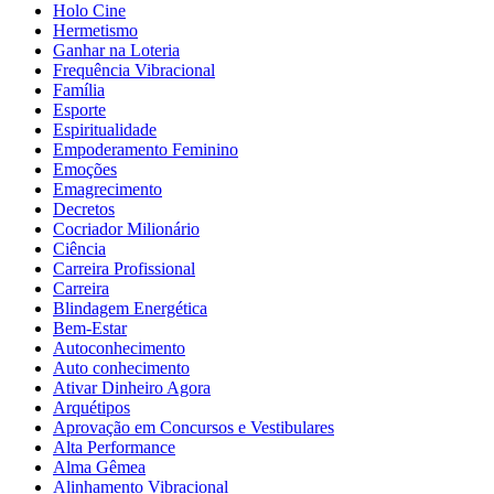
Holo Cine
Hermetismo
Ganhar na Loteria
Frequência Vibracional
Família
Esporte
Espiritualidade
Empoderamento Feminino
Emoções
Emagrecimento
Decretos
Cocriador Milionário
Ciência
Carreira Profissional
Carreira
Blindagem Energética
Bem-Estar
Autoconhecimento
Auto conhecimento
Ativar Dinheiro Agora
Arquétipos
Aprovação em Concursos e Vestibulares
Alta Performance
Alma Gêmea
Alinhamento Vibracional