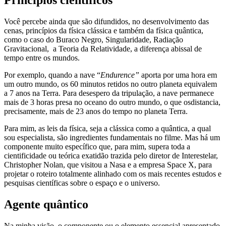
Você percebe ainda que são difundidos, no desenvolvimento das
cenas, princípios da física clássica e também da física quântica,
como o caso do Buraco Negro, Singularidade, Radiação
Gravitacional, a Teoria da Relatividade, a diferença abissal de
tempo entre os mundos.
Por exemplo, quando a nave “
Endurence”
aporta por uma hora em
um outro mundo, os 60 minutos retidos no outro planeta equivalem
a 7 anos na Terra. Para desespero da tripulação, a nave permanece
mais de 3 horas presa no oceano do outro mundo, o que osdistancia,
precisamente, mais de 23 anos do tempo no planeta Terra.
Para mim, as leis da física, seja a clássica como a quântica, a qual
sou especialista, são ingredientes fundamentais no filme. Mas há um
componente muito específico que, para mim, supera toda a
cientificidade ou teórica exatidão trazida pelo diretor de Interestelar,
Christopher Nolan, que visitou a Nasa e a empresa Space X, para
projetar o roteiro totalmente alinhado com os mais recentes estudos e
pesquisas científicas sobre o espaço e o universo.
Agente quântico
Na minha visão, o componente ou o elemento essencial apresentado