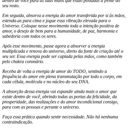
dentro de você para as suas mãos que estão postadas a frente do
seu rosto.
Em seguida, absorva a energia do amor transferida por si às mãos,
estenda-as para cima e jogue essa vibração elevada para o
Universo. Coloque nesse movimento toda a intenção positiva de
amor, o desejo de bem para a humanidade, de paz, harmonia e
sabedoria com todos os seres.
Após esse movimento, passe agora a absorver a energia
multiplicada e renova do universo, direto da fonte de criação até o
seu ser. Essa energia pode ser captada pelas mãos, como também
pelo chakra coronário.
Receba de volta a energia de amor do TODO, sentindo a
frequência do amor em plena transmutação por todo o corpo, em
cada célula, molécula e no núcleo do seu DNA.
A absorção dessa energia vai expandir ainda mais o amor que
existe dentro de você, abrindo todas as portas da felicidade, da
prosperidade, das realizações e do amor incondicional consigo,
para com as pessoas e perante o universo.
Faça essa prática quando sentir necessidade. Não há nenhuma
contraindicação.