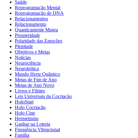
Saúde
Reprogramação Mental
Reprogramação de DNA
Relacionamentos
Relacionamento
Quanticamente Magra
Prosperidade
Polaridade das Emoções
Plenitude
Objetivos e Metas
Notícias
Neurociência
Neurobótica
Mundo Hertz Quântico
Metas de Fim de Ano
Metas de Ano Novo
Livros e Filmes
Leis Universais da Cocriação
HoloStart
Holo Cocriação
Holo Cine
Hermetismo
Ganhar na Loteria
Frequência Vibracional
Família