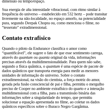
dimensão ou tempo/espaço.
Sua energia de alta intensidade vibracional, com ritmo similar à
frequência do universo – estabelecido em 532 hertz – pode transitar
livremente na não-localidade, no espaço amorfo, na potencialidade
pura, segundo Deepak Chopra ou, como menciona o filme, no
“tesserato” extradimensional.
Contato extrafísico
Quando o piloto da Endurance classifica o amor como
“quantificável”, ele sugere o fato de que esse sentimento carrega,
através do
quantum
ou
quanta
original da vida, informações
precisas através da multidimensionalidade. Para quem não sabe,
segundo a física quântica, o
quantum
é uma espécie de pacote de
dados quânticos que transporta energia para medir as menores
unidades de informação do universo. Sobre o contato
extradimensional, na visão do cientista, a força motriz do amor,
gerada pela fusão consciencial de pai e filha, permitiu o mergulho
preciso de Cooper no ambiente extrafísico do quarto e a interação
multidimensional com a filha, para a transmissão binária das
informações sobre a singularidade do tempo, que permitiu
solucionar a equação apresentada no filme, ao coletar os dados
quânticos específicos sobre o Buraco Negro Gargântua.