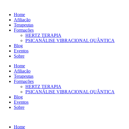
Ir
para
Home
o
Afiliação
conteúdo
Terapeutas
Formações
HERTZ TERAPIA
PSICANÁLISE VIBRACIONAL QUÂNTICA
Blog
Eventos
Sobre
Home
Afiliação
Terapeutas
Formações
HERTZ TERAPIA
PSICANÁLISE VIBRACIONAL QUÂNTICA
Blog
Eventos
Sobre
Home