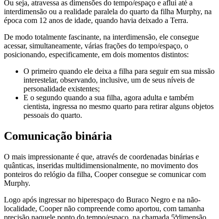
Ou seja, atravessa as dimensões do tempo/espaço e aflui até a
interdimensão ou a realidade paralela do quarto da filha Murphy, na
época com 12 anos de idade, quando havia deixado a Terra.
De modo totalmente fascinante, na interdimensão, ele consegue
acessar, simultaneamente, várias frações do tempo/espaço, o
posicionando, especificamente, em dois momentos distintos:
O primeiro quando ele deixa a filha para seguir em sua missão
interestelar, observando, inclusive, um de seus níveis de
personalidade existentes;
E o segundo quando a sua filha, agora adulta e também
cientista, ingressa no mesmo quarto para retirar alguns objetos
pessoais do quarto.
Comunicação binária
O mais impressionante é que, através de coordenadas binárias e
quânticas, inseridas multidimensionalmente, no movimento dos
ponteiros do relógio da filha, Cooper consegue se comunicar com
Murphy.
Logo após ingressar no hiperespaço do Buraco Negro e na não-
localidade, Cooper não compreende como aportou, com tamanha
precisão naquele ponto do tempo/espaço, na chamada 5ªdimensão,