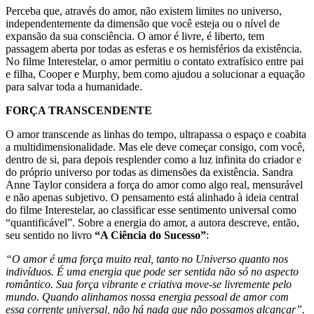
Perceba que, através do amor, não existem limites no universo,
independentemente da dimensão que você esteja ou o nível de
expansão da sua consciência. O amor é livre, é liberto, tem
passagem aberta por todas as esferas e os hemisférios da existência.
No filme Interestelar, o amor permitiu o contato extrafísico entre pai
e filha, Cooper e Murphy, bem como ajudou a solucionar a equação
para salvar toda a humanidade.
FORÇA TRANSCENDENTE
O amor transcende as linhas do tempo, ultrapassa o espaço e coabita
a multidimensionalidade. Mas ele deve começar consigo, com você,
dentro de si, para depois resplender como a luz infinita do criador e
do próprio universo por todas as dimensões da existência. Sandra
Anne Taylor considera a força do amor como algo real, mensurável
e não apenas subjetivo. O pensamento está alinhado à ideia central
do filme Interestelar, ao classificar esse sentimento universal como
“quantificável”. Sobre a energia do amor, a autora descreve, então,
seu sentido no livro
“A Ciência do Sucesso”
:
“O amor é uma força muito real, tanto no Universo quanto nos
indivíduos. É uma energia que pode ser sentida não só no aspecto
romântico. Sua força vibrante e criativa move-se livremente pelo
mundo. Quando alinhamos nossa energia pessoal de amor com
essa corrente universal, não há nada que não possamos alcançar”.