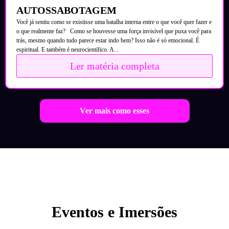
AUTOSSABOTAGEM
Você já sentiu como se existisse uma batalha interna entre o que você quer fazer e
o que realmente faz? Como se houvesse uma força invisível que puxa você para
trás, mesmo quando tudo parece estar indo bem? Isso não é só emocional. É
espiritual. E também é neurocientífico. A...
Ler matéria completa
Ver mais como esses
Eventos e Imersões